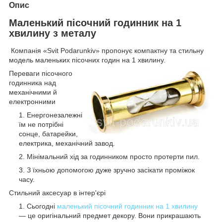
Опис
Маленький пісочний годинник на 1
хвилину з металу
Компанія «Svit Podarunkiv» пропонує компактну та стильну
модель маленьких пісочних годин на 1 хвилину.
Переваги пісочного
годинника над
механічними й
електронними
Енергонезалежні
їм не потрібні
сонце, батарейки,
електрика, механічний завод.
Мінімальний хід за годинником просто протерти пил.
З їхньою допомогою дуже зручно засікати проміжок
часу.
Стильний аксесуар в інтер'єрі
Сьогодні
маленький пісочний годинник на 1 хвилину
— це оригінальний предмет декору. Вони прикрашають