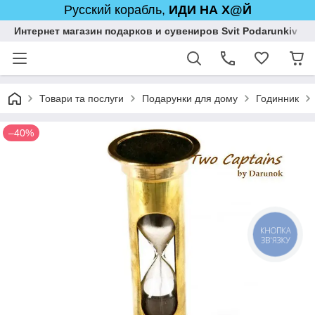
Русский корабль,
ИДИ НА Х@Й
Интернет магазин подарков и сувениров Svit Podarunkiv
Товари та послуги
Подарунки для дому
Годинник
–40%
КНОПКА
ЗВ'ЯЗКУ