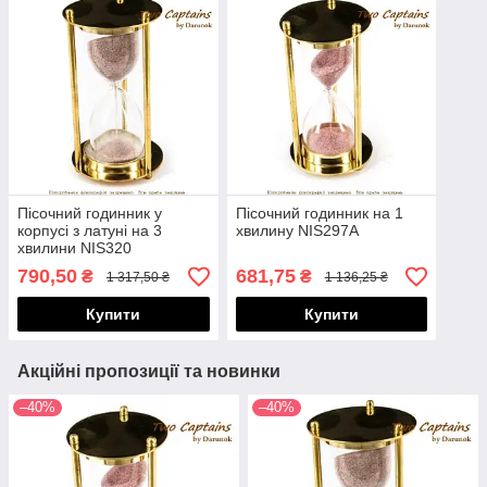
Пісочний годинник у
Пісочний годинник на 1
корпусі з латуні на 3
хвилину NIS297A
хвилини NIS320
790,50
681,75
₴
₴
1 317,50 ₴
1 136,25 ₴
Купити
Купити
Акційні пропозиції та новинки
–40%
–40%