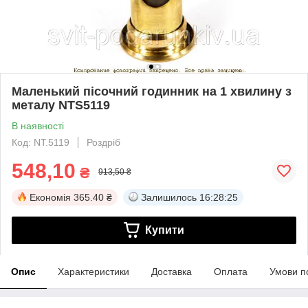
Маленький пісочний годинник на 1 хвилину з
металу NTS5119
В наявності
Код: NT.5119
Роздріб
548,10
₴
913,50 ₴
Економія
365.40 ₴
Залишилось
16:28:25
Купити
Опис
Характеристики
Доставка
Оплата
Умови п