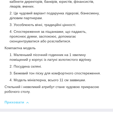
кабінети директорів, банкірів, юристів, фінансистів,
лікарів, вчених.
Це чудовий варіант подарунка лідерові, бізнесмену,
діловим партнерам.
Уособлюють вічні, традиційні цінності.
Спостереження за піщанками, що падають,
прояснює думки, заспокоює, допомагає
сконцентруватися або розслабитися.
Компактна модель
Маленький пісочний годинник на 1 хвилину
поміщений у корпус із латуні золотистого відтінку.
Посудина скляні.
Бежевий тон піску для комфортного спостереження.
Модель мініатюрна, всього 11 см заввишки.
Стильний і невеликий атрибут стане чудовою прикрасою
робочого столу.
Приховати