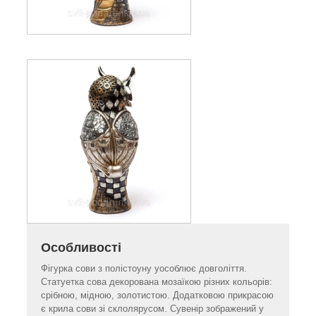
Особливості
Фігурка сови з полістоуну уособлює довголіття.
Статуетка сова декорована мозаїкою різних кольорів:
срібною, мідною, золотистою. Додатковою прикрасою
є крила сови зі склолярусом. Сувенір зображений у