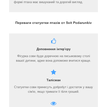
формі птаха має вишуканий та дорогий вигляд.
Переваги статуетки птахів от Svit Podarunkiv
Доповнення інтер'єру
Фігурка сови буде доречною на письмовому столі
вашої дитини, адже вона допоможе вчитися краще.
Талісман
Статуетки сови принесуть добробут і достаток у вашу
сім'ю, якщо тримати її біля грошей.