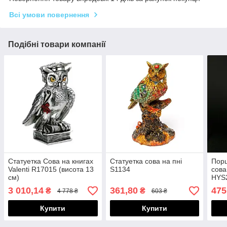
Всі умови повернення
Подібні товари компанії
Статуетка Сова на книгах
Статуетка сова на пні
Порц
Valenti R17015 (висота 13
S1134
сова
см)
HYS
3 010,14
361,80
475
₴
₴
4 778 ₴
603 ₴
Купити
Купити