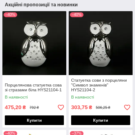
Акційні пропозиції та новинки
–40%
–40%
Статуетка сови з порцеляни
Порцелянова статуетка сова
"Символ знаменів"
зі стразами біла HYS21104-1
HYS21104-2
В наявності
В наявності
475,20
303,75
₴
₴
792 ₴
506,25 ₴
Купити
Купити
–40%
–37%