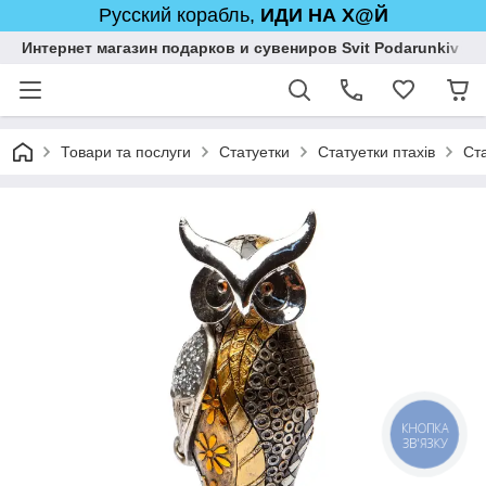
Русский корабль,
ИДИ НА Х@Й
Интернет магазин подарков и сувениров Svit Podarunkiv
Товари та послуги
Статуетки
Статуетки птахів
Ста
КНОПКА
ЗВ'ЯЗКУ