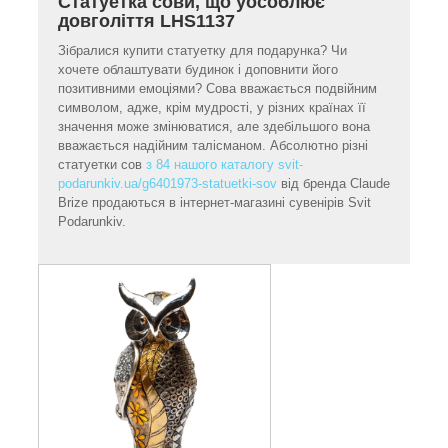
Статуетка сови, що уособлює
довголіття LHS1137
Зібралися купити статуетку для подарунка? Чи
хочете облаштувати будинок і доповнити його
позитивними емоціями? Сова вважається подвійним
символом, адже, крім мудрості, у різних країнах її
значення може змінюватися, але здебільшого вона
вважається надійним талісманом. Абсолютно різні
статуетки сов
з 84 нашого каталогу svit-
podarunkiv.ua/g6401973-statuetki-sov
від бренда Claude
Brize продаються в інтернет-магазині сувенірів Svit
Podarunkiv.