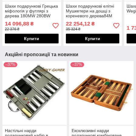
Шахи подарункові Грецька
Шахи подарункові елітні
Шахи
міфологія у футлярі з
Мушкетери на дошці з
Wegi
дерева 180MW 280BW
кореневого дерева84M
Italfama
431RS Italfama
14 096,88
22 254,12
₴
₴
1 7
22 376 ₴
35 324 ₴
Купити
Купити
Акційні пропозиції та новинки
–37%
–37%
Настільні нарди
Ексклюзивні нарди
подарунковий набір в
подарункові комбіноване