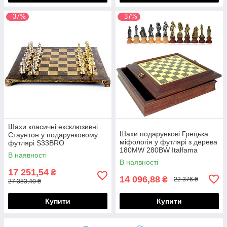
–37%
–37%
Шахи класичні ексклюзивні
Шахи подарункові Грецька
Стаунтон у подарунковому
міфологія у футлярі з дерева
футлярі S33BRO
180MW 280BW Italfama
В наявності
В наявності
17 251,54
₴
14 096,88
₴
22 376 ₴
27 383,40 ₴
Купити
Купити