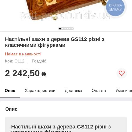
КНОПКА
ЗВ'ЯЗКУ
Настільні шахи з дерева GS112 різні з
класичними фігурками
Немає в наявності
Код: G112
Роздріб
2 242,50
₴
Опис
Характеристики
Доставка
Оплата
Умови п
Опис
Настільні шахи з дерева GS112 різні з