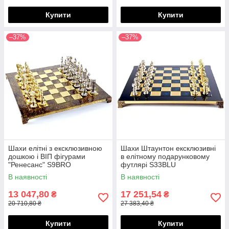
Купити
Купити
–37%
–37%
Шахи елітні з ексклюзивною
Шахи Штаунтон ексклюзивні
дошкою і ВІП фігурами
в елітному подарунковому
"Ренесанс" S9BRO
футлярі S33BLU
В наявності
В наявності
13 047,80
17 251,54
₴
₴
20 710,80 ₴
27 383,40 ₴
Купити
Купити