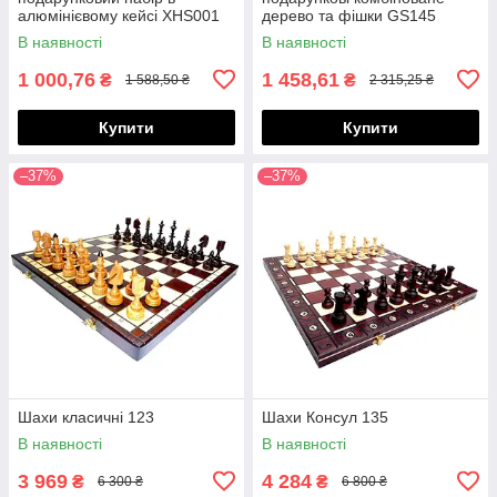
алюмінієвому кейсі XHS001
дерево та фішки GS145
В наявності
В наявності
1 000,76
1 458,61
₴
₴
1 588,50 ₴
2 315,25 ₴
Купити
Купити
–37%
–37%
Шахи класичні 123
Шахи Консул 135
В наявності
В наявності
3 969
4 284
₴
₴
6 300 ₴
6 800 ₴