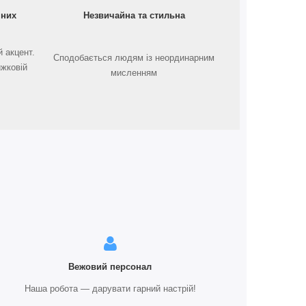
чних
Незвичайна та стильна
 акцент.
Сподобається людям із неординарним
ижковій
мисленням
Вежовий персонал
Наша робота — дарувати гарний настрій!