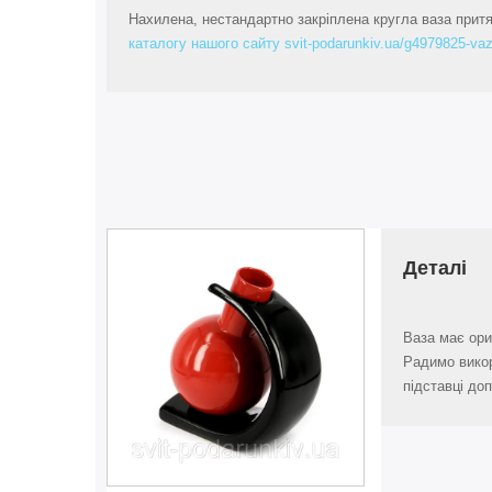
Нахилена, нестандартно закріплена кругла ваза притяг
каталогу нашого сайту svit-podarunkiv.ua/g4979825-vaz
Деталі
Ваза має ори
Радимо викор
підставці до