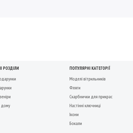
І РОЗДІЛИ
ПОПУЛЯРНІ КАТЕГОРІЇ
подарунки
Моделі вітрильників
дарунки
Фляги
веніри
Скарбнички для прикрас
 дому
Настінні ключниці
Ікони
Бокали