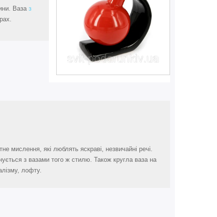
гини. Ваза
з
рах.
не мислення, які люблять яскраві, незвичайні речі.
нується з вазами того ж стилю. Також кругла ваза на
алізму, лофту.