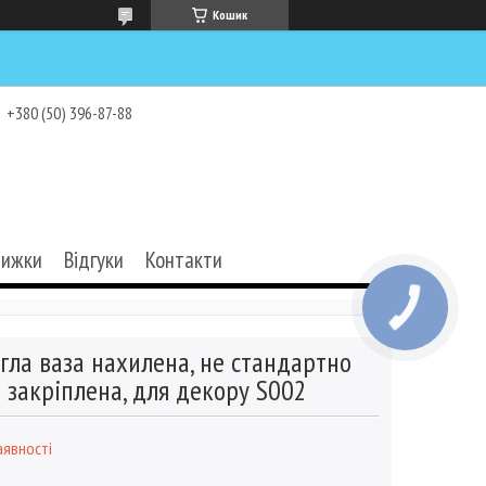
Кошик
+380 (50) 396-87-88
нижки
Відгуки
Контакти
гла ваза нахилена, не стандартно
закріплена, для декору S002
аявності