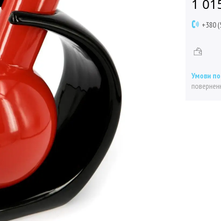
1 01
+380 (
поверненн