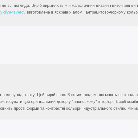
не всі погляди. Виріб вирізняють мінімалістичний дизайн і витончені ви
y-dlya-tsvetov
виготовлена в яскравих алом і антрацитово-чорному кольо
гінальну підставку. Цей виріб сподобається людям, які мають нестандарт
истовувати цей оригінальний декор у "японському" інтер'єрі. Виріб комбі
повнить прості форми та контрастні кольори індустріального стилю, мінім