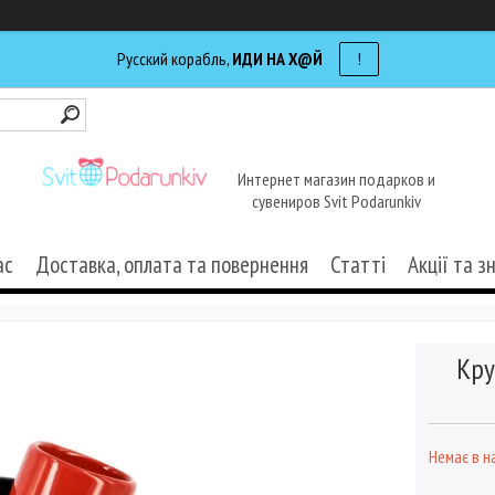
Русский корабль,
ИДИ НА Х@Й
!
Интернет магазин подарков и
сувениров Svit Podarunkiv
ас
Доставка, оплата та повернення
Статті
Акції та з
Кру
Немає в н