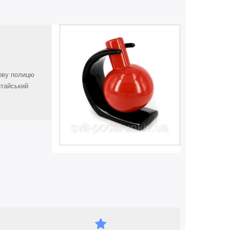
кову полицю
итайський