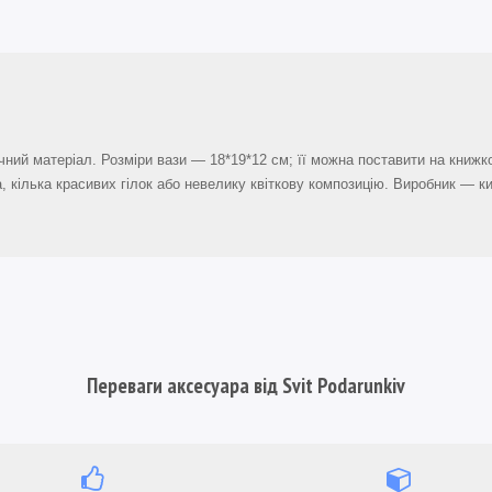
ічний матеріал. Розміри вази — 18*19*12 см; її можна поставити на книж
ка, кілька красивих гілок або невелику квіткову композицію. Виробник — к
Переваги аксесуара від Svit Podarunkiv