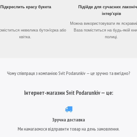
Підкреслить красу букета
Підійде для сучасних лаконі
інтер'єрів
Можна використовувати як яскравий
поміститься невелика бутон'єрка або
Ваза поміститься на будь-якій кн
квітка.
полиці.
Чому співпраця з компанією Svit Podarunkiv — це зручно та вигідно?
Інтернет-магазин Svit Podarunkiv — це:
Зручна доставка
Ми намагаємося відправити товар на день замовлення.