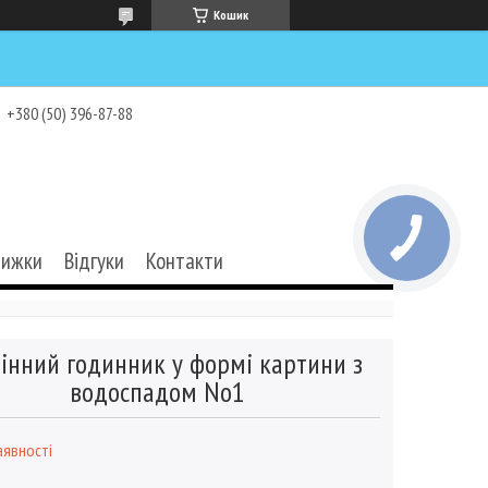
Кошик
+380 (50) 396-87-88
нижки
Відгуки
Контакти
інний годинник у формі картини з
водоспадом No1
аявності