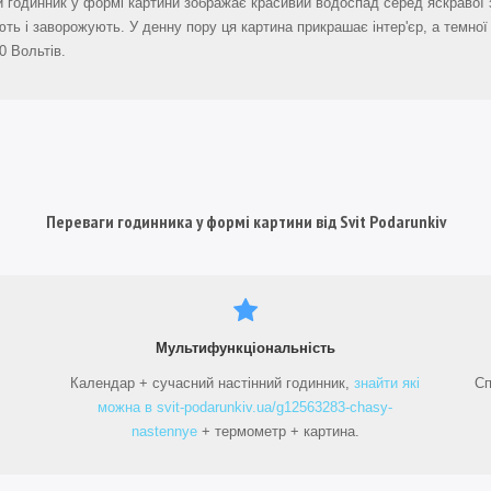
 годинник у формі картини зображає красивий водоспад серед яскравої з
ть і заворожують. У денну пору ця картина прикрашає інтер'єр, а темно
0 Вольтів.
Переваги годинника у формі картини від Svit Podarunkiv
Мультифункціональність
Календар + сучасний настінний годинник,
знайти які
Сп
можна в svit-podarunkiv.ua/g12563283-chasy-
nastennye
+ термометр + картина.