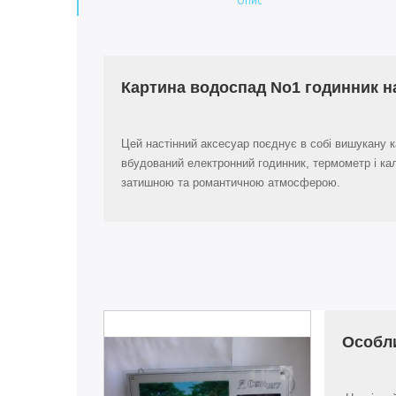
Картина водоспад No1 годинник на
Цей настінний аксесуар поєднує в собі вишукану к
вбудований електронний годинник, термометр і к
затишною та романтичною атмосферою.
Особл