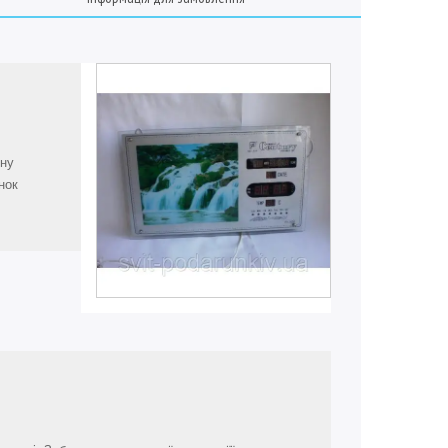
ину
нок