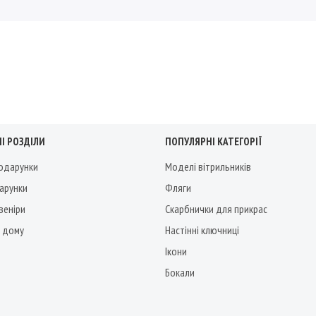
І РОЗДІЛИ
ПОПУЛЯРНІ КАТЕГОРІЇ
подарунки
Моделі вітрильників
дарунки
Фляги
веніри
Скарбнички для прикрас
 дому
Настінні ключниці
Ікони
Бокали