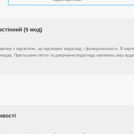
стінний (5 мод)
артину з підсвіткою, що відтворює водоспад, і функціональність. В карт
алендар. Приглушене світло та дзюрчання водоспаду наповнять ваш буди
ивості