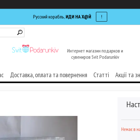
Русский корабль,
ИДИ НА Х@Й
!
Интернет магазин подарков и
сувениров Svit Podarunkiv
ас
Доставка, оплата та повернення
Статті
Акції та з
Наст
Немає в н