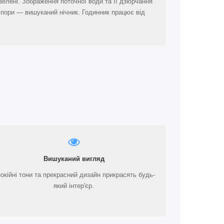
елені. Зображення поточної води та її дзюрчання
ї пори — вишуканий нічник. Годинник працює від
Вишуканий вигляд
окійні тони та прекрасний дизайн прикрасять будь-
який інтер'єр.