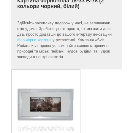
Картина чорно-біла 18*33 B-78 (2
кольори чорний, білий)
Здійсніть захопливу подорож у часі, не залишаючи
стін удома. Зробити це так просто, як множити двічі
два, просто додавши до вашого інтер'єру інноваційні
біло-чорни картини
у ретростилі. Компанія «Svit
Podarunkiv» пропонує вам найкрасивіші старовинні
природні та міські пейзажі, чудові будівлі та чудові
заклади в центрі сюжетів.