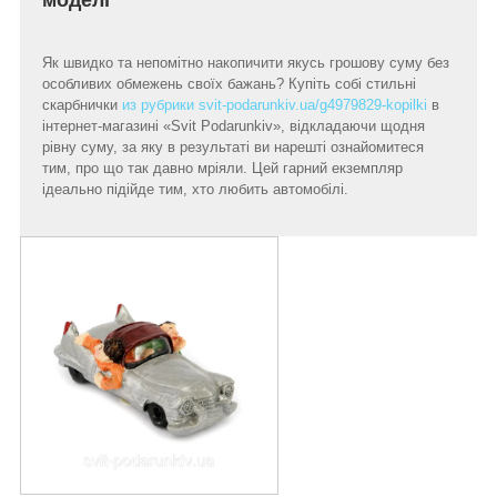
Як швидко та непомітно накопичити якусь грошову суму без
особливих обмежень своїх бажань? Купіть собі стильні
скарбнички
из рубрики svit-podarunkiv.ua/g4979829-kopilki
в
інтернет-магазині «Svit Podarunkiv», відкладаючи щодня
рівну суму, за яку в результаті ви нарешті ознайомитеся
тим, про що так давно мріяли. Цей гарний екземпляр
ідеально підійде тим, хто любить автомобілі.