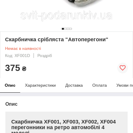
Скарбничка срібляста "Автоперегони"
Немає в наявності
Код: XF001D
Роздріб
375
₴
Опис
Характеристики
Доставка
Оплата
Умови п
Опис
Скарбничка XF001, XF003, XF002, XF004
перегонники на ретро автомобілі 4
моделі