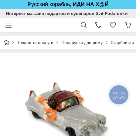
Русский корабль,
ИДИ НА Х@Й
Интернет магазин подарков и сувениров Svit Podarunkiv
Товари та послуги
Подарунки для дому
Скарбнички
КНОПКА
ЗВ'ЯЗКУ