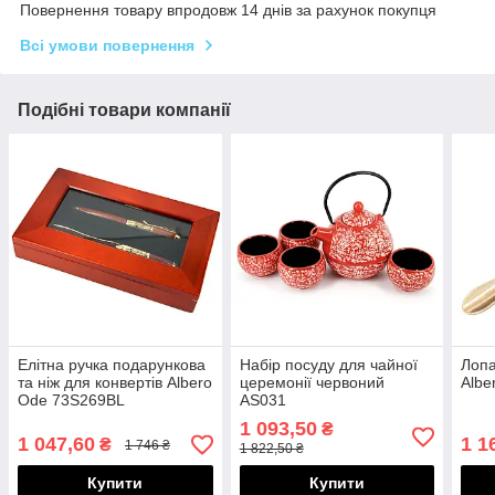
Повернення товару впродовж 14 днів за рахунок покупця
Всі умови повернення
Подібні товари компанії
Елітна ручка подарункова
Набір посуду для чайної
Лопа
та ніж для конвертів Albero
церемонії червоний
Alber
Ode 73S269BL
AS031
1 093,50
₴
1 047,60
1 1
₴
1 746 ₴
1 822,50 ₴
Купити
Купити