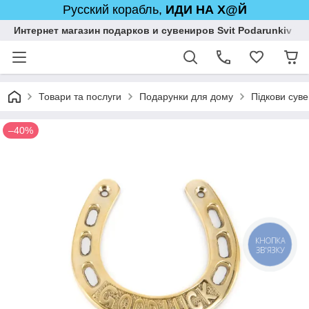
Русский корабль,
ИДИ НА Х@Й
Интернет магазин подарков и сувениров Svit Podarunkiv
Товари та послуги
Подарунки для дому
Підкови суве
–40%
КНОПКА
ЗВ'ЯЗКУ