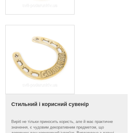
Стильний і корисний сувенір
Виріб не тільки приносить користь, але й має практичне
значення, є чудовим декоративним предметом, що
доповнює ваш коридорний інтер'єр. Виплавлена з латуні,