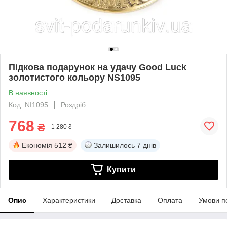
Підкова подарунок на удачу Good Luck
золотистого кольору NS1095
В наявності
Код: NI1095
Роздріб
768
₴
1 280 ₴
Економія
512 ₴
Залишилось
7 днів
Купити
Опис
Характеристики
Доставка
Оплата
Умови п