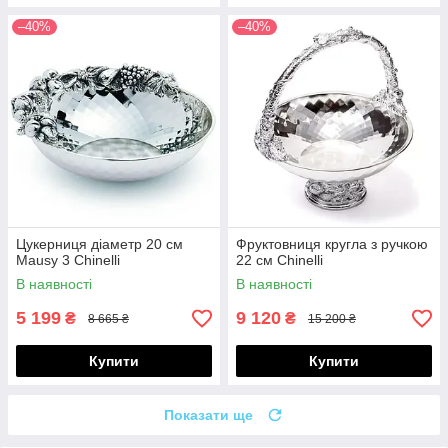
–40%
–40%
Цукерниця діаметр 20 см
Фруктовниця кругла з ручкою
Mausy 3 Chinelli
22 см Chinelli
В наявності
В наявності
5 199
9 120
₴
₴
8 665 ₴
15 200 ₴
Купити
Купити
Показати ще