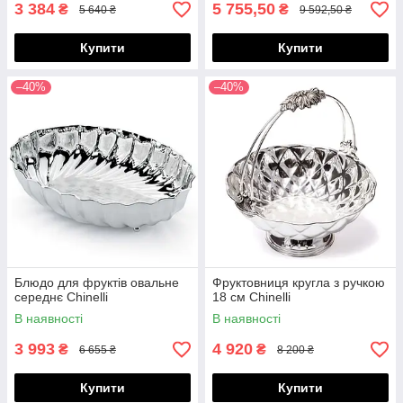
3 384
5 755,50
₴
₴
5 640 ₴
9 592,50 ₴
Купити
Купити
–40%
–40%
Блюдо для фруктів овальне
Фруктовниця кругла з ручкою
середнє Chinelli
18 см Chinelli
В наявності
В наявності
3 993
4 920
₴
₴
6 655 ₴
8 200 ₴
Купити
Купити