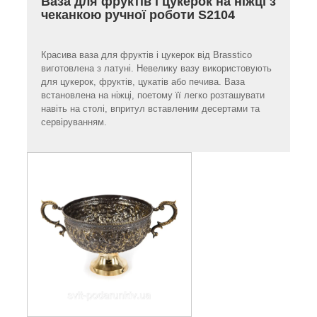
Ваза для фруктів і цукерок на ніжці з
чеканкою ручної роботи S2104
Красива ваза для фруктів і цукерок від Brasstico
виготовлена з латуні. Невелику вазу використовують
для цукерок, фруктів, цукатів або печива. Ваза
встановлена на ніжці, поетому її легко розташувати
навіть на столі, впритул вставленим десертами та
сервіруванням.