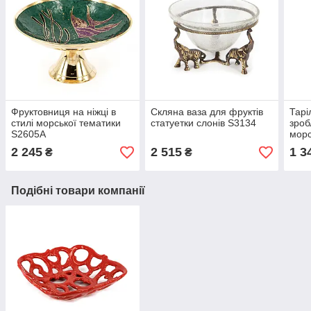
Фруктовниця на ніжці в
Скляна ваза для фруктів
Тарі
стилі морської тематики
статуетки слонів S3134
зроб
S2605А
мор
S260
2 245
2 515
1 3
₴
₴
Подібні товари компанії