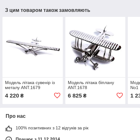
З цим товаром також замовляють
Модель літака сувенір із
Модель літака біплану
Моде
металу ANT.1679
ANT.1678
No1
4 220
6 825
1 2
₴
₴
Про нас
100% позитивних з 12 відгуків за рік
Працює з 11.12.2014