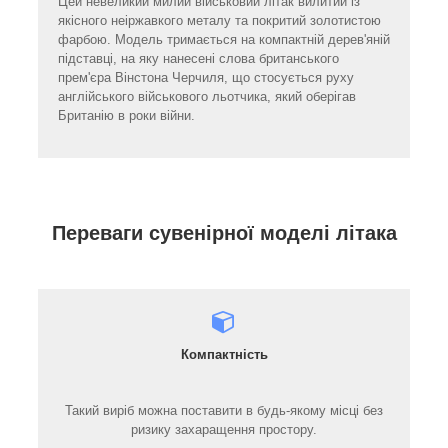
Цей невеликий милий військовий літак вилитий із
якісного неіржавкого металу та покритий золотистою
фарбою. Модель тримається на компактній дерев'яній
підставці, на яку нанесені слова британського
прем'єра Вінстона Черчиля, що стосується руху
англійського військового льотчика, який оберігав
Британію в роки війни.
Переваги сувенірної моделі літака
Компактність
Такий виріб можна поставити в будь-якому місці без
ризику захаращення простору.