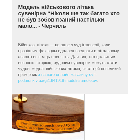
Модель військового літака
сувенірна "Ніколи ще так багато хто
не був зобов'язаний настільки
мало... - Черчиль
Військові літаки — це одне з чуд інженерії, коли
провідним фахівцям вдалося поєднати в літальному
апараті всю міць і легкість. Для тих, хто цікавиться
воєнною історією, чудовим сувеніром можуть стати
чудові моделі військових літаків, як-от цей невеликий
примірник
з нашого онлайн-магазину svit-
podarunkiv.ua/g21841918-modeli-samoletov
.