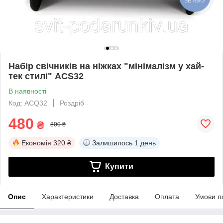
Набір свічників на ніжках "мінімалізм у хай-
тек стилі" ACS32
В наявності
Код: ACQ32
Роздріб
480
₴
800 ₴
Економія
320 ₴
Залишилось
1 день
Купити
Опис
Характеристики
Доставка
Оплата
Умови п