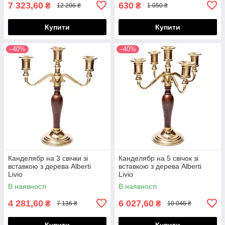
7 323,60
630
₴
₴
12 206 ₴
1 050 ₴
Купити
Купити
–40%
–40%
Канделябр на 3 свічки зі
Канделябр на 5 свічок зі
вставкою з дерева Alberti
вставкою з дерева Alberti
Livio
Livio
В наявності
В наявності
4 281,60
6 027,60
₴
₴
7 136 ₴
10 046 ₴
Купити
Купити