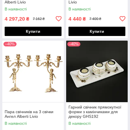
Alberti Livio
Livio
В наявності
В наявності
4 297,20
4 440
₴
₴
7 162 ₴
7 400 ₴
Купити
Купити
–40%
–40%
Гарний свічник прямокутної
Пара свічників на 3 свічки
форми з камінчиками для
Ангел Alberti Livio
декору GHS192
В наявності
В наявності