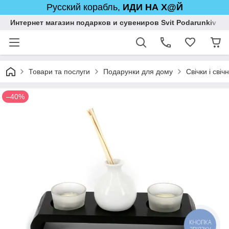
Русский корабль,
ИДИ НА Х@Й
Интернет магазин подарков и сувениров Svit Podarunkiv
Товари та послуги
Подарунки для дому
Свічки і свіч
–40%
КНОПКА
ЗВ'ЯЗКУ