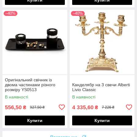
–40%
–40%
Оригінальний свічник із
двома частинами різного
Канделябр на 3 свечи Alberti
розміру YS0513
Livio Classic
В наявності
В наявності
556,50
4 335,60
₴
₴
927,50 ₴
7 226 ₴
Купити
Купити
Показати ще