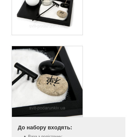
До набору входять:
Ваза з полістоуну;