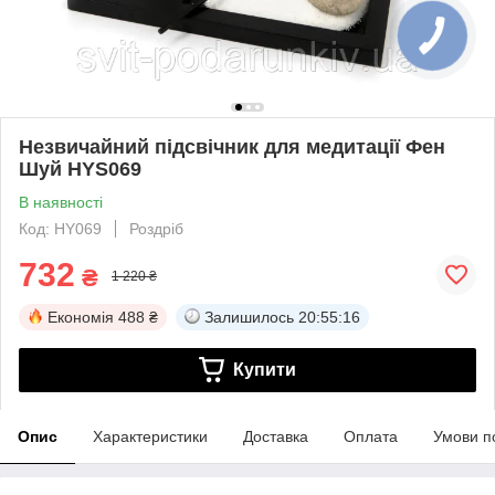
Незвичайний підсвічник для медитації Фен
Шуй HYS069
В наявності
Код: HY069
Роздріб
732
₴
1 220 ₴
Економія
488 ₴
Залишилось
20:55:16
Купити
Опис
Характеристики
Доставка
Оплата
Умови п