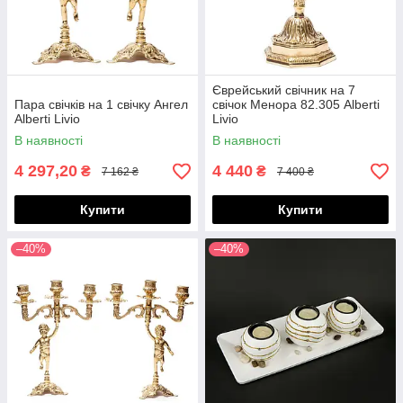
Єврейський свічник на 7
Пара свічків на 1 свічку Ангел
свічок Менора 82.305 Alberti
Alberti Livio
Livio
В наявності
В наявності
4 297,20
4 440
₴
₴
7 162 ₴
7 400 ₴
Купити
Купити
–40%
–40%