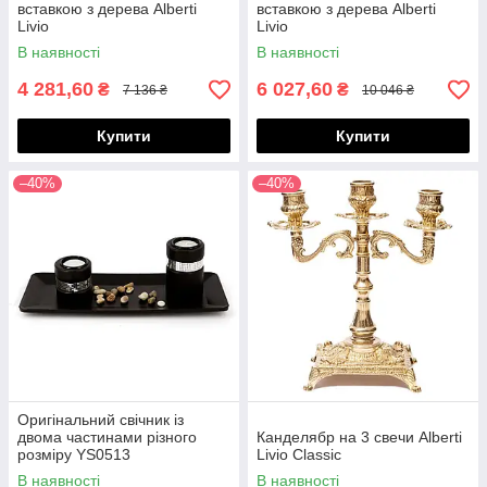
вставкою з дерева Alberti
вставкою з дерева Alberti
Livio
Livio
В наявності
В наявності
4 281,60
6 027,60
₴
₴
7 136 ₴
10 046 ₴
Купити
Купити
–40%
–40%
Оригінальний свічник із
двома частинами різного
Канделябр на 3 свечи Alberti
розміру YS0513
Livio Classic
В наявності
В наявності