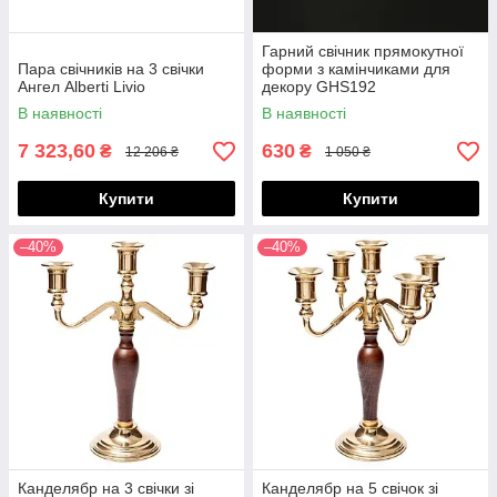
Гарний свічник прямокутної
Пара свічників на 3 свічки
форми з камінчиками для
Ангел Alberti Livio
декору GHS192
В наявності
В наявності
7 323,60
630
₴
₴
12 206 ₴
1 050 ₴
Купити
Купити
–40%
–40%
Канделябр на 3 свічки зі
Канделябр на 5 свічок зі