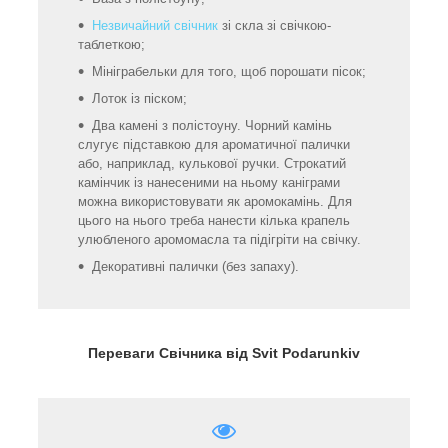
Незвичайний свічник
зі скла зі свічкою-
таблеткою;
Мініграбельки для того, щоб порошати пісок;
Лоток із піском;
Два камені з полістоуну. Чорний камінь
слугує підставкою для ароматичної палички
або, наприклад, кулькової ручки. Строкатий
камінчик із нанесеними на ньому каніграми
можна використовувати як аромокамінь. Для
цього на нього треба нанести кілька крапель
улюбленого аромомасла та підігріти на свічку.
Декоративні палички (без запаху).
Переваги Свічника від Svit Podarunkiv