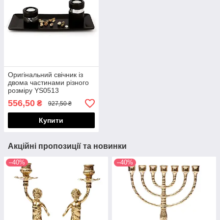
Оригінальний свічник із
двома частинами різного
розміру YS0513
556,50
₴
927,50 ₴
Купити
Акційні пропозиції та новинки
–40%
–40%