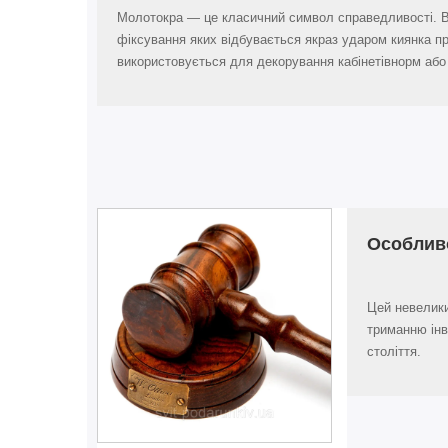
Молотокpa — це класичний символ справедливості. Ві
фіксування яких відбувається якраз ударом киянка пр
використовується для декорування кабінетівнорм або
Особливо
Цей невелики
триманню інв
століття.