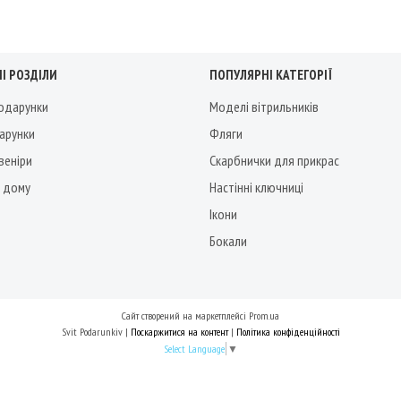
І РОЗДІЛИ
ПОПУЛЯРНІ КАТЕГОРІЇ
подарунки
Моделі вітрильників
дарунки
Фляги
веніри
Скарбнички для прикрас
 дому
Настінні ключниці
Ікони
Бокали
Сайт створений на маркетплейсі
Prom.ua
Svit Podarunkiv |
Поскаржитися на контент
|
Політика конфіденційності
Select Language
▼