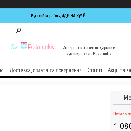
Русский корабль,
ИДИ НА Х@Й
!
Интернет магазин подарков и
сувениров Svit Podarunkiv
ас
Доставка, оплата та повернення
Статті
Акції та з
Мо
Немає в н
1 08