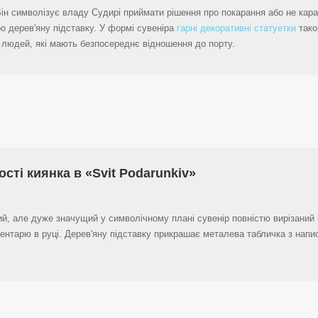
н символізує владу Судирі приймати рішення про покарання або не кара
о дерев'яну підставку. У формі сувеніра
гарні декоративні статуетки
тако
 людей, які мають безпосереднє відношення до порту.
сті киянка в «Svit Podarunkiv»
й, але дуже значущий у символічному плані сувенір повністю вирізаний 
ентарю в руці. Дерев'яну підставку прикрашає металева табличка з напи