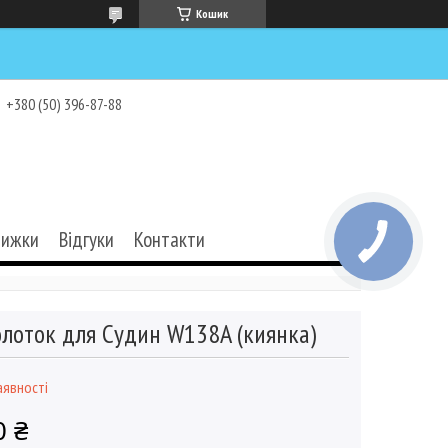
Кошик
+380 (50) 396-87-88
нижки
Відгуки
Контакти
лоток для Судин W138A (киянка)
аявності
0 ₴