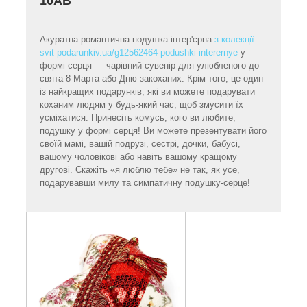
10AB
Акуратна романтична подушка інтер'єрна
з колекції
svit-podarunkiv.ua/g12562464-podushki-interernye
у
формі серця — чарівний сувенір для улюбленого до
свята 8 Марта або Дню закоханих. Крім того, це один
із найкращих подарунків, які ви можете подарувати
коханим людям у будь-який час, щоб змусити їх
усміхатися. Принесіть комусь, кого ви любите,
подушку у формі серця! Ви можете презентувати його
своїй мамі, вашій подрузі, сестрі, дочки, бабусі,
вашому чоловікові або навіть вашому кращому
другові. Скажіть «я люблю тебе» не так, як усе,
подарувавши милу та симпатичну подушку-серце!