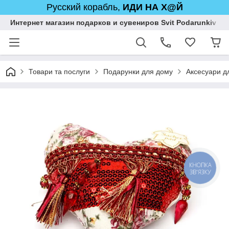
Русский корабль,
ИДИ НА Х@Й
Интернет магазин подарков и сувениров Svit Podarunkiv
Товари та послуги
Подарунки для дому
Аксесуари дл
КНОПКА
ЗВ'ЯЗКУ