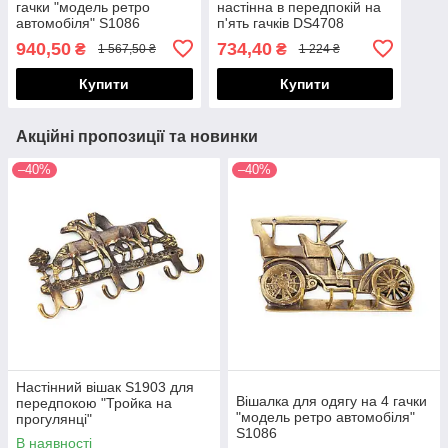
гачки "модель ретро
настінна в передпокій на
автомобіля" S1086
п'ять гачків DS4708
940,50
734,40
₴
₴
1 567,50 ₴
1 224 ₴
Купити
Купити
Акційні пропозиції та новинки
–40%
–40%
Настінний вішак S1903 для
Вішалка для одягу на 4 гачки
передпокою "Тройка на
"модель ретро автомобіля"
прогулянці"
S1086
В наявності