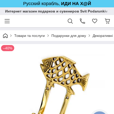
Русский корабль,
ИДИ НА Х@Й
Интернет магазин подарков и сувениров Svit Podarunkiv
Товари та послуги
Подарунки для дому
Декоративні
–40%