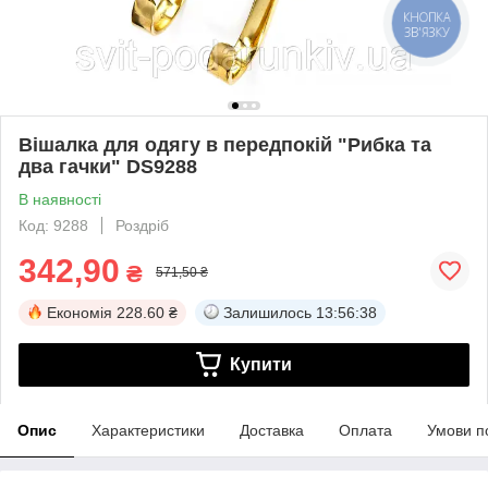
КНОПКА
ЗВ'ЯЗКУ
Вішалка для одягу в передпокій "Рибка та
два гачки" DS9288
В наявності
Код: 9288
Роздріб
342,90
₴
571,50 ₴
Економія
228.60 ₴
Залишилось
13:56:38
Купити
Опис
Характеристики
Доставка
Оплата
Умови п