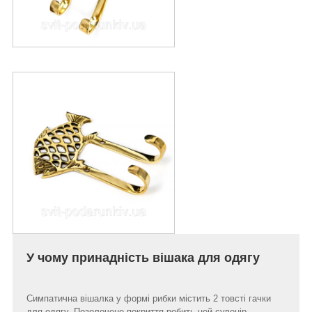
У чому принадність вішака для одягу
Симпатична вішалка у формі рибки містить 2 товсті гачки
для одягу. Позолочене покриття робить цей сувенір