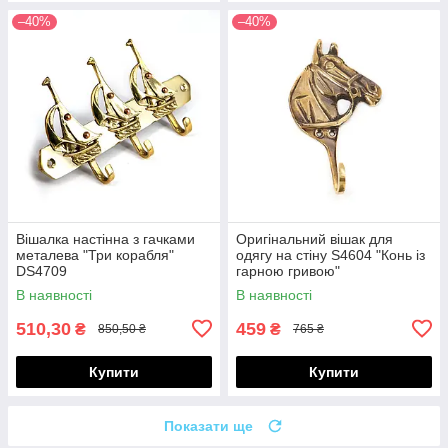
–40%
–40%
Вішалка настінна з гачками
Оригінальний вішак для
металева "Три корабля"
одягу на стіну S4604 "Конь із
DS4709
гарною гривою"
В наявності
В наявності
510,30
459
₴
₴
850,50 ₴
765 ₴
Купити
Купити
Показати ще