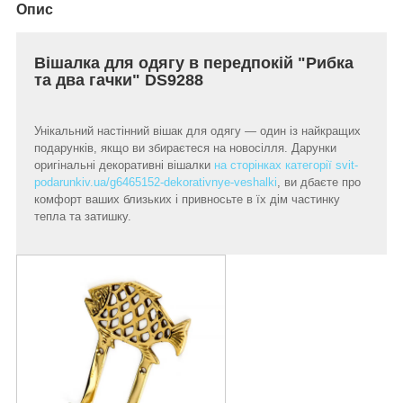
Опис
Вішалка для одягу в передпокій "Рибка
та два гачки" DS9288
Унікальний настінний вішак для одягу — один із найкращих
подарунків, якщо ви збираєтеся на новосілля. Дарунки
оригінальні декоративні вішалки
на сторінках категорії svit-
podarunkiv.ua/g6465152-dekorativnye-veshalki
, ви дбаєте про
комфорт ваших близьких і привносьте в їх дім частинку
тепла та затишку.