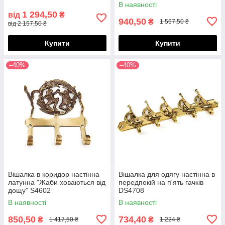
В наявності
1 294,50
від
₴
940,50
₴
1 567,50 ₴
від 2 157,50 ₴
Купити
Купити
–40%
–40%
Вішалка в коридор настінна
Вішалка для одягу настінна в
латунна "Жаби ховаються від
передпокій на п'ять гачків
дощу" S4602
DS4708
В наявності
В наявності
850,50
734,40
₴
₴
1 417,50 ₴
1 224 ₴