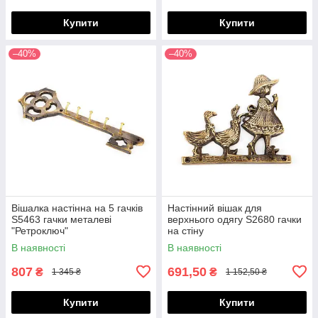
Купити
Купити
–40%
–40%
Вішалка настінна на 5 гачків
Настінний вішак для
S5463 гачки металеві
верхнього одягу S2680 гачки
"Ретроключ"
на стіну
В наявності
В наявності
807
691,50
₴
₴
1 345 ₴
1 152,50 ₴
Купити
Купити