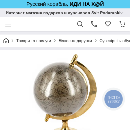
Русский корабль,
ИДИ НА Х@Й
Интернет магазин подарков и сувениров Svit Podarunkiv
Товари та послуги
Бізнес-подарунки
Сувенірні глобу
КНОПКА
ЗВ'ЯЗКУ