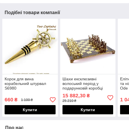
Подібні товари компанії
Корок для вина
Шахи ексклюзивні
Еліт
корабельний штурвал
волоський період у
та н
S6980
подарунковій коробці
Ode
S11CBRO
15 882,30
₴
660
1 0
₴
1 100 ₴
25 210 ₴
Купити
Купити
Про нас