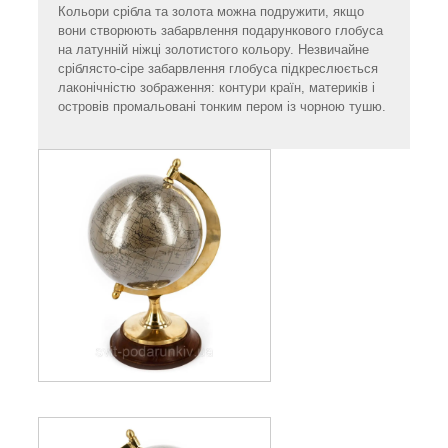
Кольори срібла та золота можна подружити, якщо
вони створюють забарвлення подарункового глобуса
на латунній ніжці золотистого кольору. Незвичайне
сріблясто-сіре забарвлення глобуса підкреслюється
лаконічністю зображення: контури країн, материків і
островів промальовані тонким пером із чорною тушю.