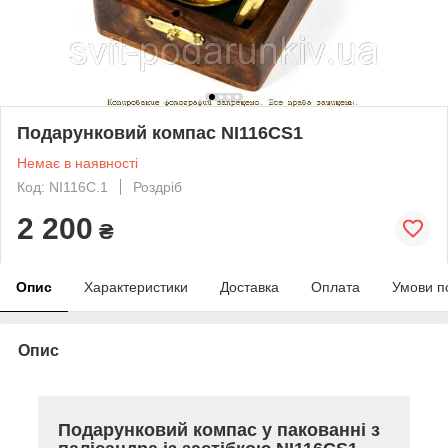
Подарунковий компас NI116CS1
Немає в наявності
Код: NI116C.1
Роздріб
2 200
₴
Опис
Характеристики
Доставка
Оплата
Умови п
Опис
Подарунковий компас у пакованні з