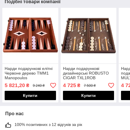
Подібні товари компанії
Нарди подарункові елітні
Нарди подарункові
Нард
Червоне дерево TMM1
дизайнерські ROBUSTO
под
Manopoulos
CIGAR TXL1ROB
MUL
Manopoulos
Man
5 821,20
4 725
4 7
₴
₴
9 240 ₴
7 500 ₴
Купити
Купити
Про нас
100% позитивних з 12 відгуків за рік