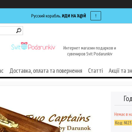
Русский корабль,
ИДИ НА Х@Й
!
Интернет магазин подарков и
сувениров Svit Podarunkiv
ас
Доставка, оплата та повернення
Статті
Акції та з
Го
Немає в н
Код:
NI23