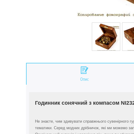
Опис
Годинник сонячний з компасом NI232
Не знаєте, чим здивувати справжнього сувенірного гу
тематики. Серед модних дрібничок, які ми можемо зап