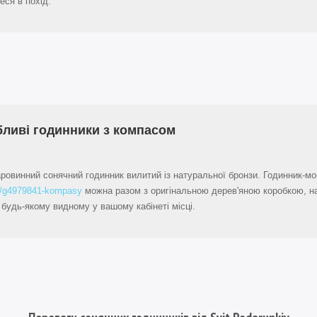
еся в похід.
ливі годинники з компасом
ровинний сонячний годинник вилитий із натуральної бронзи. Годинник-м
a/g4979841-kompasy
можна разом з оригінальною дерев'яною коробкою, на
 будь-якому видному у вашому кабінеті місці.