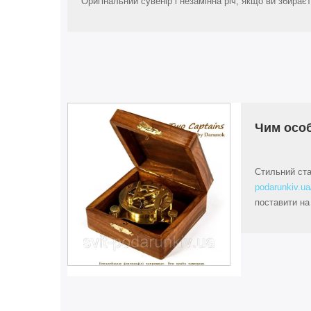
Оригінальний сувенір і незамінна річ, якщо ви збираєт
Чим особ
Стильний ста
podarunkiv.u
поставити на