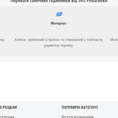
Переваги сонячних годинників від Svit Podarunkiv
Матеріал
яд.
Компас зроблений із бронзи та упакований у компактну
Може
дерев'яну коробку.
І РОЗДІЛИ
ПОПУЛЯРНІ КАТЕГОРІЇ
подарунки
Моделі вітрильників