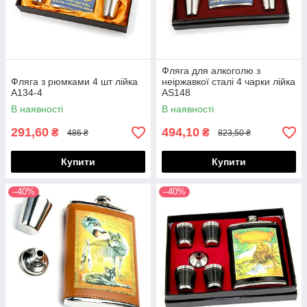
Фляга для алкоголю з
Фляга з рюмками 4 шт лійка
неіржавкої сталі 4 чарки лійка
A134-4
AS148
В наявності
В наявності
291,60
494,10
₴
₴
486 ₴
823,50 ₴
Купити
Купити
–40%
–40%