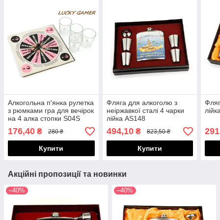
Алкогольна п'янка рулетка
Фляга для алкоголю з
Фляг
з рюмками гра для вечірок
неіржавкої сталі 4 чарки
лійк
на 4 алка стопки S04S
лійка AS148
176,40
494,10
291
₴
₴
280 ₴
823,50 ₴
Купити
Купити
Акційні пропозиції та новинки
–40%
–40%