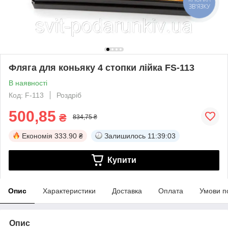
ЗВ'ЯЗКУ
Фляга для коньяку 4 стопки лійка FS-113
В наявності
Код: F-113
Роздріб
500,85
₴
834,75 ₴
Економія
333.90 ₴
Залишилось
11:39:02
Купити
Опис
Характеристики
Доставка
Оплата
Умови п
Опис