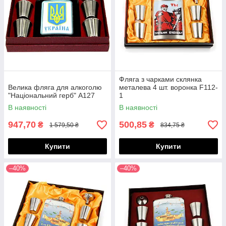
Фляга з чарками склянка
Велика фляга для алкоголю
металева 4 шт. воронка F112-
"Національний герб" A127
1
В наявності
В наявності
947,70
500,85
₴
₴
1 579,50 ₴
834,75 ₴
Купити
Купити
–40%
–40%