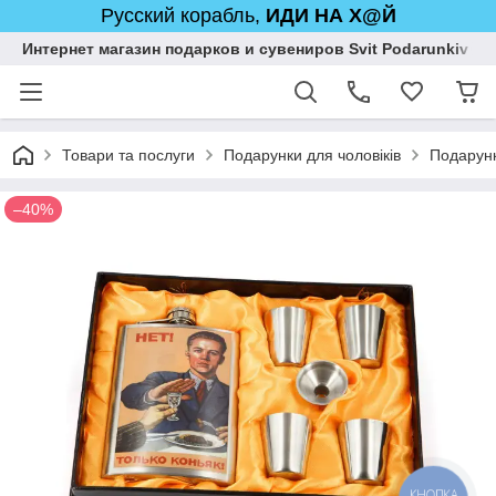
Русский корабль,
ИДИ НА Х@Й
Интернет магазин подарков и сувениров Svit Podarunkiv
Товари та послуги
Подарунки для чоловіків
Подарунк
–40%
КНОПКА