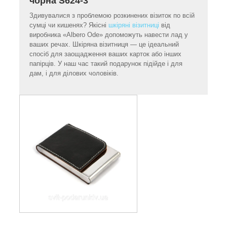
чорна S624-3
Здивувалися з проблемою розкинених візиток по всій
сумці чи кишенях? Якісні
шкіряні візитниці
від
виробника «Albero Ode» допоможуть навести лад у
ваших речах. Шкіряна візитниця — це ідеальний
спосіб для заощадження ваших карток або інших
папірців. У наш час такий подарунок підійде і для
дам, і для ділових чоловіків.