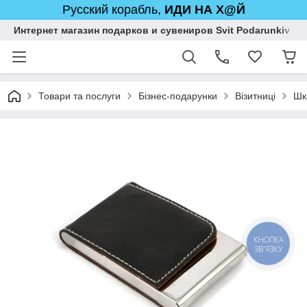
Русский корабль,
ИДИ НА Х@Й
Интернет магазин подарков и сувениров Svit Podarunkiv
Товари та послуги
Бізнес-подарунки
Візитниці
Шк
КНОПКА
ЗВ'ЯЗКУ