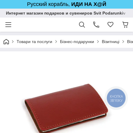
Русский корабль,
ИДИ НА Х@Й
Интернет магазин подарков и сувениров Svit Podarunkiv
Товари та послуги
Бізнес-подарунки
Візитниці
Ві
КНОПКА
ЗВ'ЯЗКУ