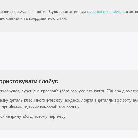
'єрний аксесуар — глобус. Суцільнометалевий
сувенірний глобус
покрити
ж країнами та координатною сітки.
ористовувати глобус
 подарунок, сувенірне преспап'є (вага глобуса становить 700 г за діаметра
айну деталь класичного інтер'єру, ар-деко, лофта з деталями з хрому або
 приміщень, вузьких консолей або полиць.
ок напряму або діловому партнеру.