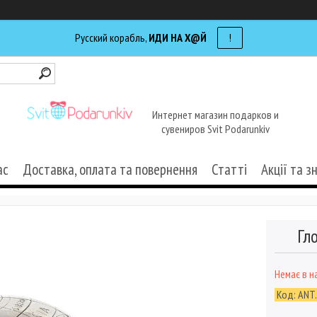
Русский корабль,
ИДИ НА Х@Й
!
Интернет магазин подарков и
сувениров Svit Podarunkiv
ас
Доставка, оплата та повернення
Статті
Акції та з
Гл
Немає в н
Код:
ANT