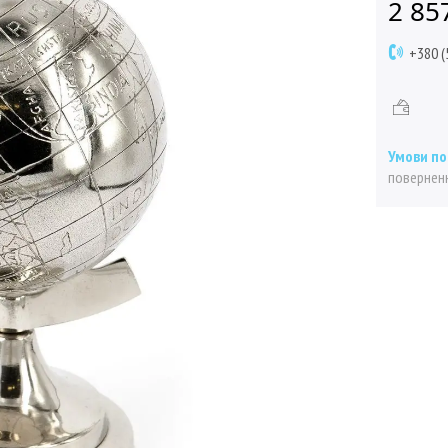
2 85
+380 (
поверненн