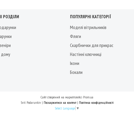
І РОЗДІЛИ
ПОПУЛЯРНІ КАТЕГОРІЇ
подарунки
Моделі вітрильників
дарунки
Фляги
веніри
Скарбнички для прикрас
 дому
Настінні ключниці
Ікони
Бокали
Сайт створений на маркетплейсі
Prom.ua
Svit Podarunkiv |
Поскаржитися на контент
|
Політика конфіденційності
Select Language
▼