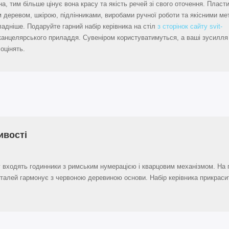
 тим більше цінує вона красу та якість речей зі свого оточення. Пласти
 деревом, шкірою, підлінниками, виробами ручної роботи та якісними ме
адніше. Подаруйте гарний набір керівника на стіл
з сторінок сайту svit-
канцелярського приладдя. Сувеніром користуватимуться, а ваші зусилл
оцінять.
ивості
 входять годинники з римським нумерацією і кварцовим механізмом. На п
талей гармонує з червоною деревиною основи. Набір керівника прикраси