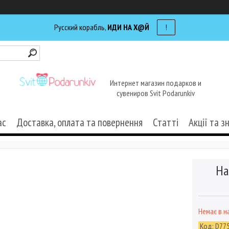
Русский корабль,
ИДИ НА Х@Й
!
Интернет магазин подарков и
сувениров Svit Podarunkiv
ас
Доставка, оплата та повернення
Статті
Акції та з
На
Немає в н
Код:
D77