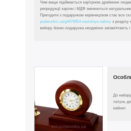
Чим вище підіймається кар'єрною драбиною людина,
репродукції картин і МДФ змінюються натуральним
Пригодити з подарунком керівництвом стає все скл
podarunkiv.ua/g4979854-nastolnye-nabory
з розділу 
вибору бізнес-подарунка неодмінно запам'ятають і 
Особл
До набору
латунь де
кабінет.