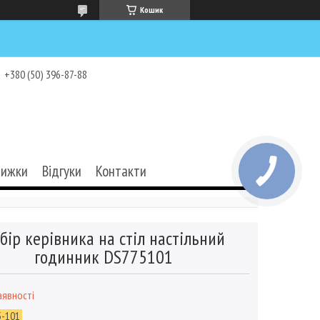
Кошик
+380 (50) 396-87-88
нижки
Відгуки
Контакти
бір керівника на стіл настільний
годинник DS775101
аявності
5-101