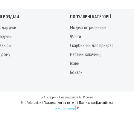
І РОЗДІЛИ
ПОПУЛЯРНІ КАТЕГОРІЇ
подарунки
Моделі вітрильників
дарунки
Фляги
веніри
Скарбнички для прикрас
 дому
Настінні ключниці
Ікони
Бокали
Сайт створений на маркетплейсі
Prom.ua
Svit Podarunkiv |
Поскаржитися на контент
|
Політика конфіденційності
Select Language
▼