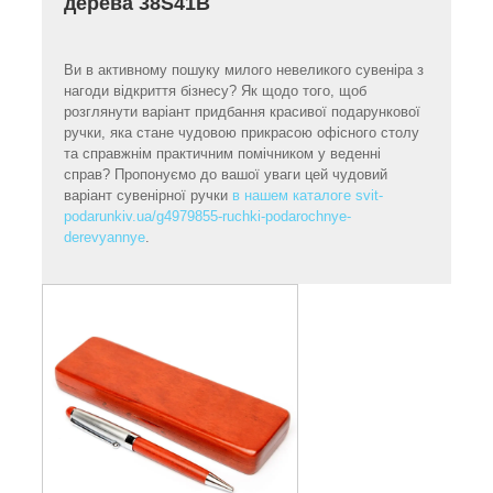
дерева 38S41В
Ви в активному пошуку милого невеликого сувеніра з
нагоди відкриття бізнесу? Як щодо того, щоб
розглянути варіант придбання красивої подарункової
ручки, яка стане чудовою прикрасою офісного столу
та справжнім практичним помічником у веденні
справ? Пропонуємо до вашої уваги цей чудовий
варіант сувенірної ручки
в нашем каталоге svit-
podarunkiv.ua/g4979855-ruchki-podarochnye-
derevyannye
.