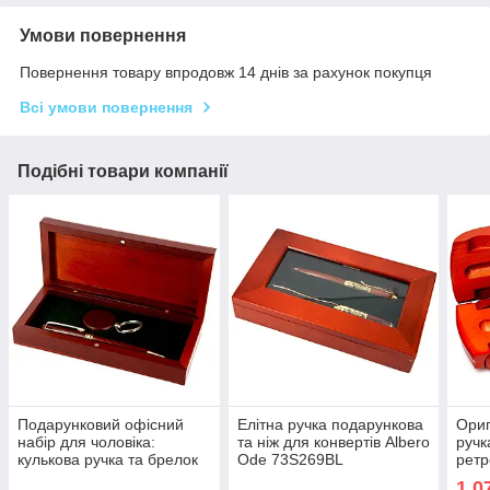
Умови повернення
Повернення товару впродовж 14 днів за рахунок покупця
Всі умови повернення
Подібні товари компанії
Подарунковий офісний
Елітна ручка подарункова
Ориг
набір для чоловіка:
та ніж для конвертів Albero
ручк
кулькова ручка та брелок
Ode 73S269BL
ретр
для ключів Albero Ode
дере
1 0