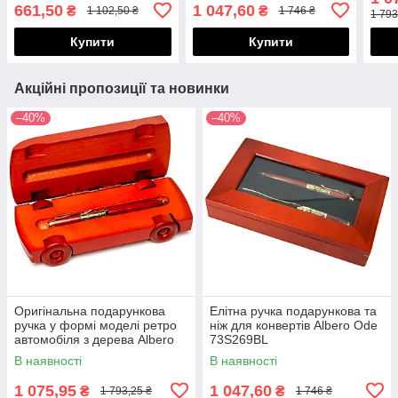
84S02
663
661,50
1 047,60
₴
₴
1 102,50 ₴
1 746 ₴
1 793
Купити
Купити
Акційні пропозиції та новинки
–40%
–40%
Оригінальна подарункова
Елітна ручка подарункова та
ручка у формі моделі ретро
ніж для конвертів Albero Ode
автомобіля з дерева Albero
73S269BL
Ode 663S269
В наявності
В наявності
1 075,95
1 047,60
₴
₴
1 793,25 ₴
1 746 ₴