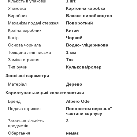
Кількість в упаковці
1 шт.
Упаковка
Картонна коробка
Виробник
Власне виробництво
Механізм подачі стержня
Поворотний
Країна виробник
Китай
Колір
Чорний
Основа чорнила
Водно-гліцеринова
Товщина лінії письма
1 мм
Заміна стрижня
Так
Тип ручки
Кулькова/ролер
Зовнішні параметри
Матеріал
Дерево
Користувальницькі характеристики
Бренд
Albero Ode
Подача стрижня
Поворотом верхньої
частини корпусу
Загальна кількість
3
предметів
Обертання
немає