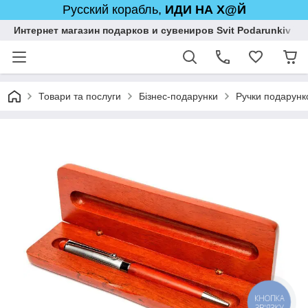
Русский корабль,
ИДИ НА Х@Й
Интернет магазин подарков и сувениров Svit Podarunkiv
Товари та послуги
Бізнес-подарунки
Ручки подарунко
КНОПКА
ЗВ'ЯЗКУ