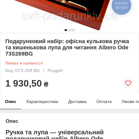
КНОПКА
ЗВ'ЯЗКУ
Подарунковий набір: офісна кулькова ручка
та кишенькова лупа для читання Albero Ode
73S269BG
Немає в наявності
Код: D73-269 BG
Роздріб
1 930,50
₴
Опис
Характеристики
Доставка
Оплата
Умови п
Опис
Ручка та лупа — універсальний
подарунковий набір Albero Ode