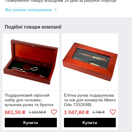
Повернення товару впродовж 14 днів за рахунок покупця
Всі умови повернення
Подібні товари компанії
Подарунковий офісний
Елітна ручка подарункова
набір для чоловіка:
та ніж для конвертів Albero
кулькова ручка та брелок
Ode 73S269BL
для ключів Albero Ode
661,50
1 047,60
₴
₴
1 102,50 ₴
1 746 ₴
84S02
Купити
Купити