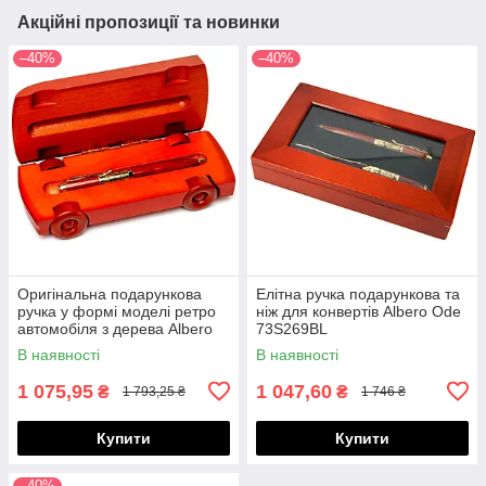
Акційні пропозиції та новинки
–40%
–40%
Оригінальна подарункова
Елітна ручка подарункова та
ручка у формі моделі ретро
ніж для конвертів Albero Ode
автомобіля з дерева Albero
73S269BL
Ode 663S269
В наявності
В наявності
1 075,95
1 047,60
₴
₴
1 793,25 ₴
1 746 ₴
Купити
Купити
–40%