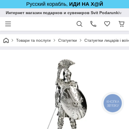
Русский корабль,
ИДИ НА Х@Й
Интернет магазин подарков и сувениров Svit Podarunkiv
Товари та послуги
Статуетки
Статуетки лицарів і воїн
КНОПКА
ЗВ'ЯЗКУ