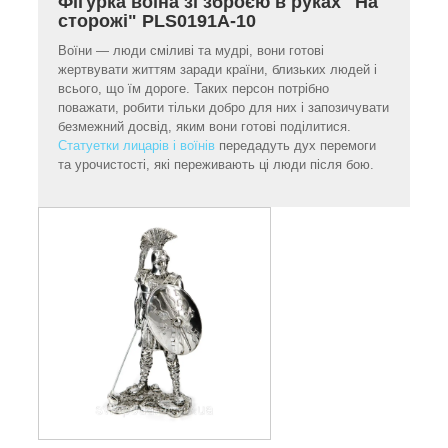
Фігурка воїна зі зброєю в руках "На
сторожі" PLS0191A-10
Воїни — люди сміливі та мудрі, вони готові
жертвувати життям заради країни, близьких людей і
всього, що їм дороге. Таких персон потрібно
поважати, робити тільки добро для них і запозичувати
безмежний досвід, яким вони готові поділитися.
Статуетки лицарів і воїнів
передадуть дух перемоги
та урочистості, які переживають ці люди після бою.