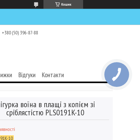
Кошик
+380 (50) 396-87-88
нижки
Відгуки
Контакти
ігурка воїна в плащі з копієм зі
сріблястістю PLS0191K-10
аявності
91K-10