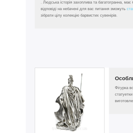
. Людська історія захоплива та багатогранна, має б
відповіді на небачені для вас питання зможуть
ста
зібрати цілу колекцію барвистих сувенірів.
Особл
Фігурка в
статуетки
виготовле