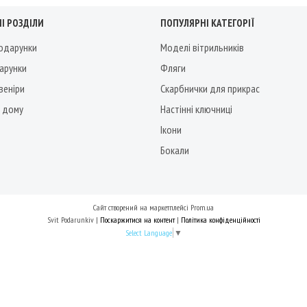
І РОЗДІЛИ
ПОПУЛЯРНІ КАТЕГОРІЇ
подарунки
Моделі вітрильників
дарунки
Фляги
веніри
Скарбнички для прикрас
 дому
Настінні ключниці
Ікони
Бокали
Сайт створений на маркетплейсі
Prom.ua
Svit Podarunkiv |
Поскаржитися на контент
|
Політика конфіденційності
Select Language
▼