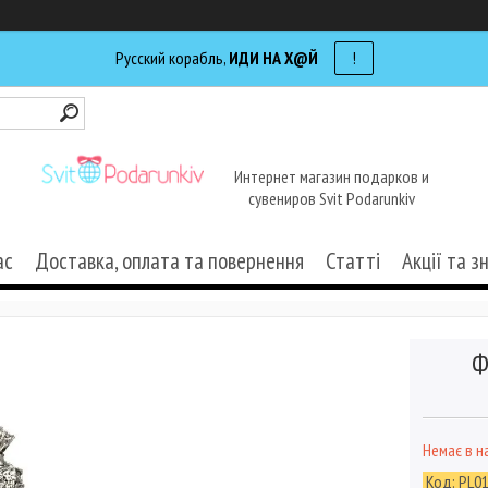
Русский корабль,
ИДИ НА Х@Й
!
Интернет магазин подарков и
сувениров Svit Podarunkiv
ас
Доставка, оплата та повернення
Статті
Акції та з
Ф
Немає в н
Код:
PL01