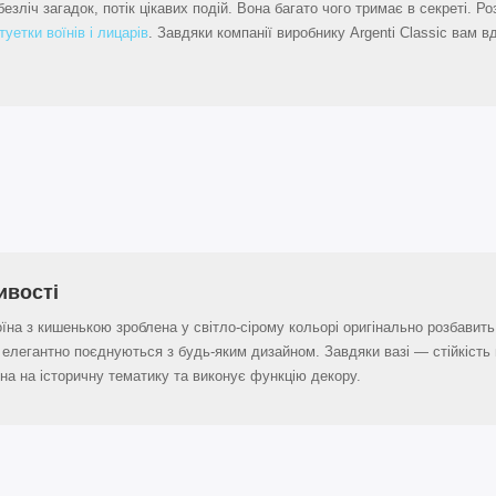
езліч загадок, потік цікавих подій. Вона багато чого тримає в секреті. Р
туетки воїнів і лицарів
. Завдяки компанії виробнику Argenti Classic вам в
ивості
оїна з кишенькою зроблена у світло-сірому кольорі оригінально розбавит
 елегантно поєднуються з будь-яким дизайном. Завдяки вазі — стійкість г
на на історичну тематику та виконує функцію декору.