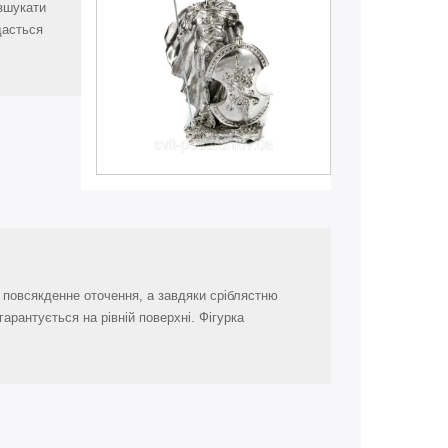
озшукати
дасться
ь повсякденне оточення, а завдяки сріблястню
арантується на рівній поверхні. Фігурка