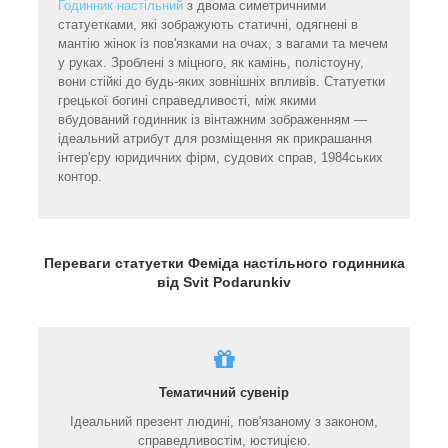
Годинник настільний
з двома симетричними
статуетками, які зображують статичні, одягнені в
мантію жінок із пов'язками на очах, з вагами та мечем
у руках. Зроблені з міцного, як камінь, полістоуну,
вони стійкі до будь-яких зовнішніх впливів. Статуетки
грецької богині справедливості, між якими
вбудований годинник із вінтажним зображенням —
ідеальний атрибут для розміщення як прикрашання
інтер'єру юридичних фірм, судових справ, 1984ських
контор.
Переваги статуетки Феміда настільного годинника
від Svit Podarunkiv
Тематичний сувенір
Ідеальний презент людині, пов'язаному з законом,
справедливостім, юстицією.