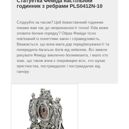
Статуетка Феміда настільний
годинник з ребрами PLS0412N-10
Слідкуйте за часом? Цей божественний годинник
покаже вам час до непризначності точно! Хіба може
зловити богиня порядку? Образ Феміди тісно
пов'язаний із поняттями закон і справедливість.
Вважається, що вона мала дар передбачуваності та
попередила багатьох богів від небезпек. Всі звикли
рахувати Феміду виключно богинеюанта, і мало хто
знає, що також вона є покровицею всіх, хто шукає
прястинства, постраждалих і постраждалих від
ганчіру.