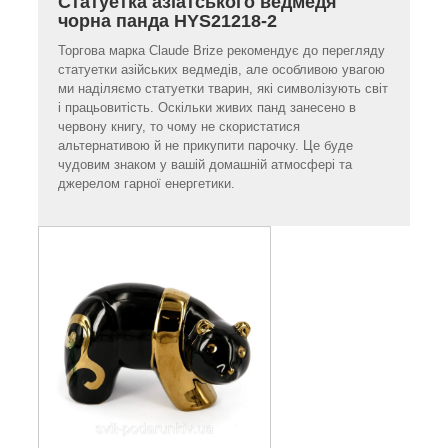
Статуетка азіатського ведмедя
чорна панда HYS21218-2
Торгова марка Claude Brize рекомендує до перегляду
статуетки азійських ведмедів, але особливою увагою
ми наділяємо статуетки тварин, які символізують світ
і працьовитість. Оскільки живих панд занесено в
червону книгу, то чому не скористатися
альтернативою й не прикупити парочку. Це буде
чудовим знаком у вашій домашній атмосфері та
джерелом гарної енергетики.