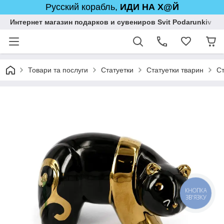
Русский корабль,
ИДИ НА Х@Й
Интернет магазин подарков и сувениров Svit Podarunkiv
Товари та послуги
Статуетки
Статуетки тварин
Ст
КНОПКА
ЗВ'ЯЗКУ