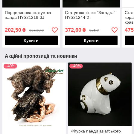
Порцелянова статуетка
Статуетка кішки "Загадка"
Стат
панда HYS21218-3J
HYS21244-2
кера
кра
HYS
202,50
372,60
475
₴
₴
337,50 ₴
621 ₴
Купити
Купити
Акційні пропозиції та новинки
–40%
–40%
Фігурка панди азіатського