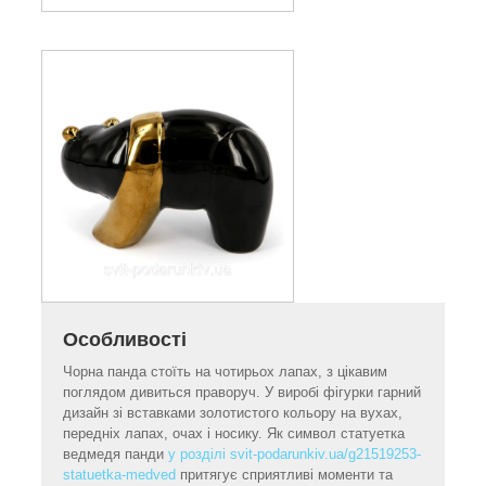
Особливості
Чорна панда стоїть на чотирьох лапах, з цікавим
поглядом дивиться праворуч. У виробі фігурки гарний
дизайн зі вставками золотистого кольору на вухах,
передніх лапах, очах і носику. Як символ статуетка
ведмедя панди
у розділі svit-podarunkiv.ua/g21519253-
statuetka-medved
притягує сприятливі моменти та