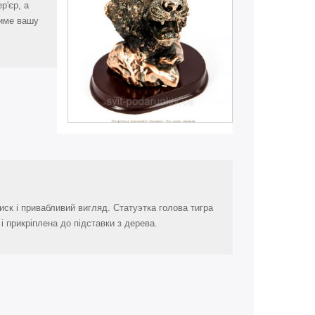
р'єр, а
тиме вашу
иск і привабливий вигляд. Статуэтка голова тигра
і прикріплена до підставки з дерева.