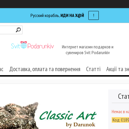
Русский корабль,
ИДИ НА Х@Й
!
Интернет магазин подарков и
сувениров Svit Podarunkiv
ас
Доставка, оплата та повернення
Статті
Акції та з
Ста
Немає в н
Код:
E18