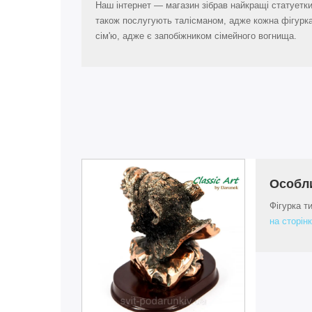
Наш інтернет — магазин зібрав найкращі статуетки 
також послугують талісманом, адже кожна фігурка
сім'ю, адже є запобіжником сімейного вогнища.
Особл
Фігурка т
на сторінк