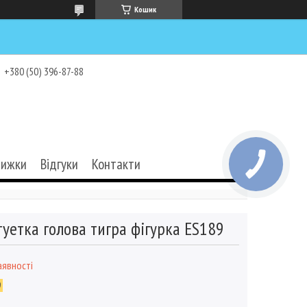
Кошик
+380 (50) 396-87-88
нижки
Відгуки
Контакти
туетка голова тигра фігурка ES189
аявності
9