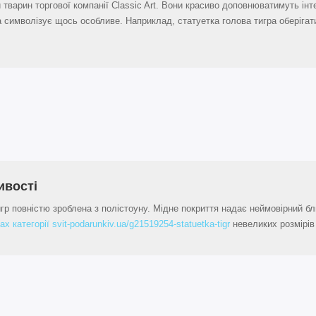
тварин торгової компанії Classic Art. Вони красиво доповнюватимуть інте
 символізує щось особливе. Наприклад, статуетка голова тигра оберіга
ивості
игр повністю зроблена з полістоуну. Мідне покриття надає неймовірний бл
ах категорії svit-podarunkiv.ua/g21519254-statuetka-tigr
невеликих розмірів 