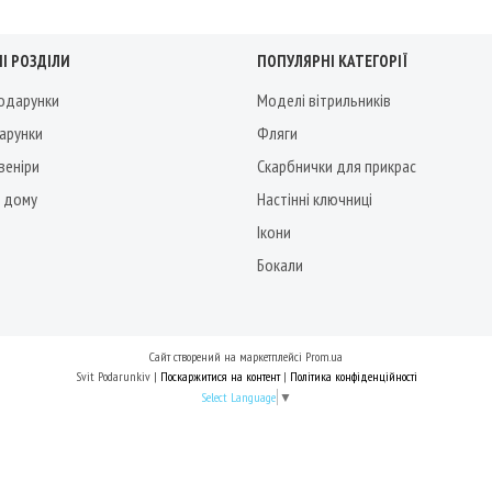
І РОЗДІЛИ
ПОПУЛЯРНІ КАТЕГОРІЇ
подарунки
Моделі вітрильників
дарунки
Фляги
веніри
Скарбнички для прикрас
 дому
Настінні ключниці
Ікони
Бокали
Сайт створений на маркетплейсі
Prom.ua
Svit Podarunkiv |
Поскаржитися на контент
|
Політика конфіденційності
Select Language
▼