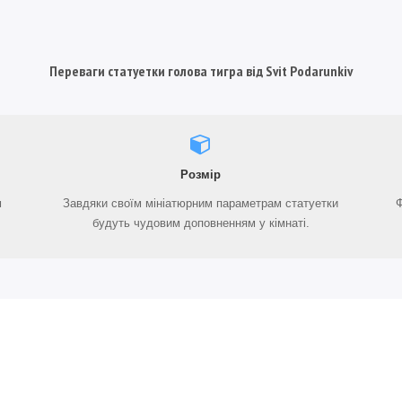
Переваги статуетки голова тигра від Svit Podarunkiv
Розмір
м
Завдяки своїм мініатюрним параметрам статуетки
Ф
будуть чудовим доповненням у кімнаті.