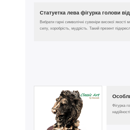
Статуетка лева фігурка голови від
Вибрати гарні символічні сувеніри високої якості 
силу, хоробрість, мудрість. Такий презент підкре
Особл
Фігурка г
надійност