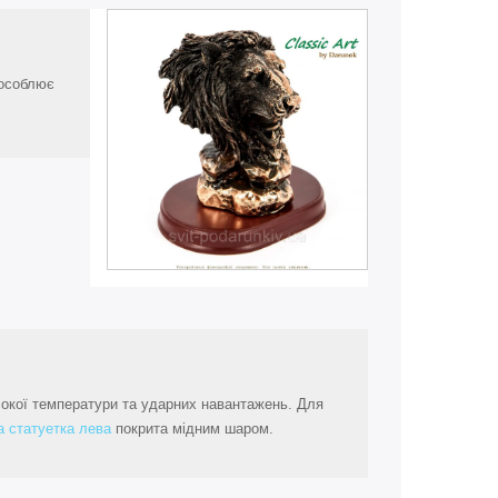
уособлює
исокої температури та ударних навантажень. Для
а статуетка лева
покрита мідним шаром.