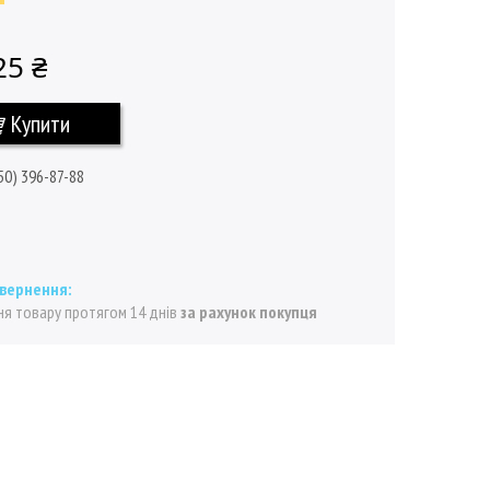
25 ₴
Купити
50) 396-87-88
я товару протягом 14 днів
за рахунок покупця