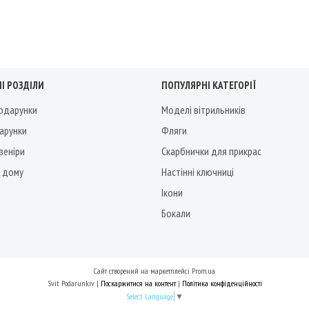
І РОЗДІЛИ
ПОПУЛЯРНІ КАТЕГОРІЇ
подарунки
Моделі вітрильників
дарунки
Фляги
веніри
Скарбнички для прикрас
 дому
Настінні ключниці
Ікони
Бокали
Сайт створений на маркетплейсі
Prom.ua
Svit Podarunkiv |
Поскаржитися на контент
|
Політика конфіденційності
Select Language
▼