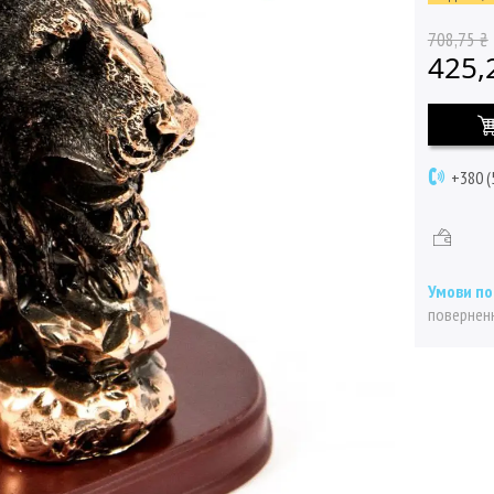
708,75 ₴
425,
+380 (
поверненн