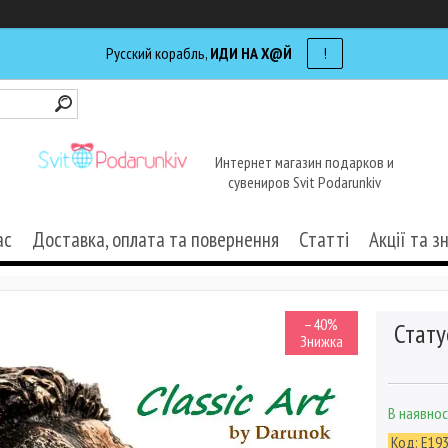
Русский корабль,
ИДИ НА Х@Й
!
Интернет магазин подарков и
сувениров Svit Podarunkiv
ас
Доставка, оплата та повернення
Статті
Акції та з
–40%
Стату
В наявнос
Код:
E19