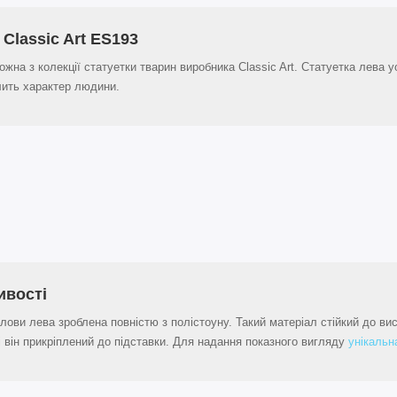
 Classic Art ES193
можна з колекції статуетки тварин виробника Classic Art. Статуетка лева 
слить характер людини.
ивості
олови лева зроблена повністю з полістоуну. Такий матеріал стійкий до в
і він прикріплений до підставки. Для надання показного вигляду
унікальн