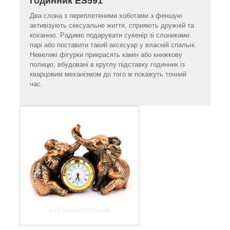
годинник ES591
Два слона з переплетеними хоботами з феншую
активізують сексуальне життя, сприяють дружній та
коханню. Радимо подарувати сувенір зі слониками
парі або поставити такий аксесуар у власній спальні.
Невеликі фігурки прикрасять камін або книжкову
полицю; вбудовані в круглу підставку годинник із
кварцовим механізмом до того ж покажуть точний
час.