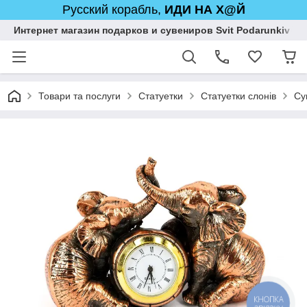
Русский корабль,
ИДИ НА Х@Й
Интернет магазин подарков и сувениров Svit Podarunkiv
Товари та послуги
Статуетки
Статуетки слонів
Су
КНОПКА