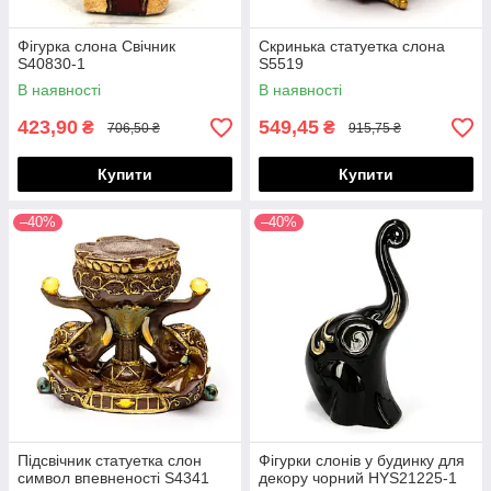
Фігурка слона Свічник
Скринька статуетка слона
S40830-1
S5519
В наявності
В наявності
423,90
549,45
₴
₴
706,50 ₴
915,75 ₴
Купити
Купити
–40%
–40%
Підсвічник статуетка слон
Фігурки слонів у будинку для
символ впевненості S4341
декору чорний HYS21225-1