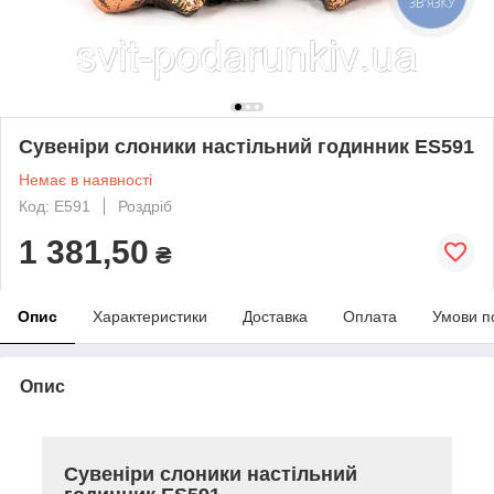
ЗВ'ЯЗКУ
Сувеніри слоники настільний годинник ES591
Немає в наявності
Код: E591
Роздріб
1 381,50
₴
Опис
Характеристики
Доставка
Оплата
Умови п
Опис
Сувеніри слоники настільний