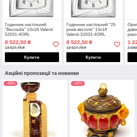
Годинник настільний
Годинник настільний "25
Ориг
"Весільба" 13х18 Valenti
років весілля" 13х18
дзві
52031-4ORL
Valenti 52032-4ORL
рако
8 522,50
8 522,50
1 2
₴
₴
13 527,78 ₴
13 527,78 ₴
2 040
Купити
Купити
Акційні пропозиції та новинки
–40%
–40%