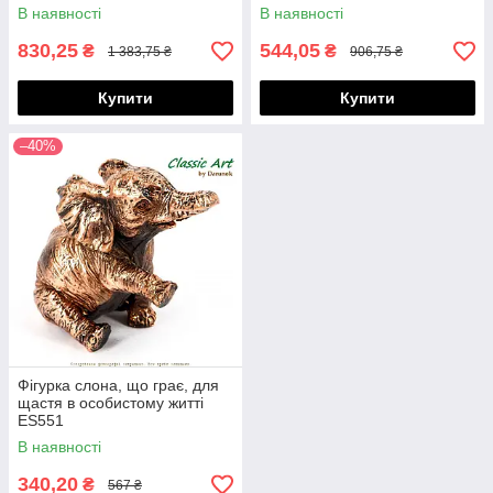
В наявності
В наявності
830,25
544,05
₴
₴
1 383,75 ₴
906,75 ₴
Купити
Купити
–40%
Фігурка слона, що грає, для
щастя в особистому житті
ES551
В наявності
340,20
₴
567 ₴