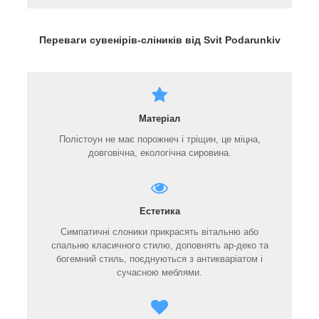
Переваги сувенірів-сліників від Svit Podarunkiv
Матеріал
Полістоун не має порожнеч і тріщин, це міцна,
довговічна, екологічна сировина.
Естетика
Симпатичні слоники прикрасять вітальню або
спальню класичного стилю, доповнять ар-деко та
богемний стиль, поєднуються з антикваріатом і
сучасною меблями.