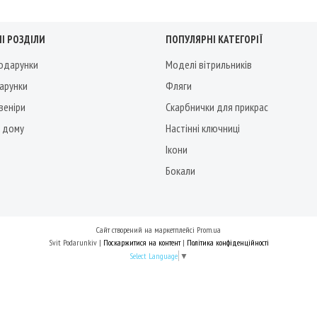
І РОЗДІЛИ
ПОПУЛЯРНІ КАТЕГОРІЇ
подарунки
Моделі вітрильників
дарунки
Фляги
веніри
Скарбнички для прикрас
 дому
Настінні ключниці
Ікони
Бокали
Сайт створений на маркетплейсі
Prom.ua
Svit Podarunkiv |
Поскаржитися на контент
|
Політика конфіденційності
Select Language
▼