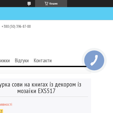
Кошик
+380 (50) 396-87-88
нижки
Відгуки
Контакти
урка сови на книгах із декором із
мозаїки EXS517
аявності
17