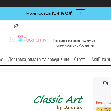
Русский корабль,
ИДИ НА Х@Й
!
Интернет магазин подарков и
сувениров Svit Podarunkiv
ас
Доставка, оплата та повернення
Статті
Акції та з
Фіг
Немає в н
Код:
EX5