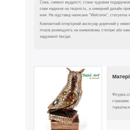
Сова, символ мудрості, стане чудовим подарунком
сови надихне на творчість, а химерний дизайн пр
книг. На підставці написано "Welcome"; статуетка 
Компактний інтер'єрний аксесуар доречний у невел
птахів розміщують на книжковому стелажі або камі
задуманої бесіди.
Матері
Фігурка с
стразами.
торкатися