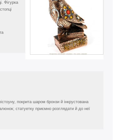
. Фігурка
стопці
та
лістоуну, покрита шаром бронзи й інкрустована
алюнок; статуетку приємно розглядати й до неї