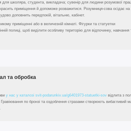
 для школяра, студента, викладача; сувенір для людини розумової праці
икрасить приміщення й допоможе розважитися. Розумниця-сова осідає на 
чудово доповнить передпокій, вітальню, кабінет.
икому приміщенні або в величезній кімнаті. Фігурки та статуетки
нній полиці, щоб виділити особливу територію для відпочинку, навчання 
ал та обробка
ови
у нас у каталозі svit-podarunkiv.ua/g6401973-statuetki-sov
відлита з по
 Гравіювання по бронзі та оздоблення стразами створюють вибагливий м
.