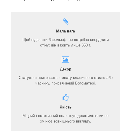
Мала вага
Щоб підвісити барельєф, не потрібно свердлити
стіну: він важить лише 350 г.
Декор
Статуетки прикрасять кімнату класичного стилю або
часнику, присвячений Богоматері.
Якість
Міцний і естетичний полістоун десятиліттями не
змінює зовнішнього вигляду.