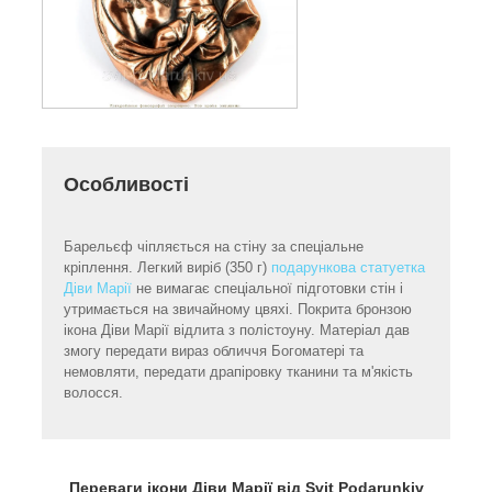
Особливості
Барельєф чіпляється на стіну за спеціальне
кріплення. Легкий виріб (350 г)
подарункова статуетка
Діви Марії
не вимагає спеціальної підготовки стін і
утримається на звичайному цвяхі. Покрита бронзою
ікона Діви Марії відлита з полістоуну. Матеріал дав
змогу передати вираз обличчя Богоматері та
немовляти, передати драпіровку тканини та м'якість
волосся.
Переваги ікони Діви Марії від Svit Podarunkiv