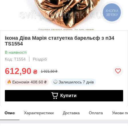
КНОПКА
ЗВ'ЯЗКУ
Ікона Діва Марія статуетка барельєф з n34
TS1554
В наявності
Код: T1554
Роздріб
612,90
₴
1 021,50 ₴
Економія
408.60 ₴
Залишилось
7 днів
Купити
Опис
Характеристики
Доставка
Оплата
Умови п