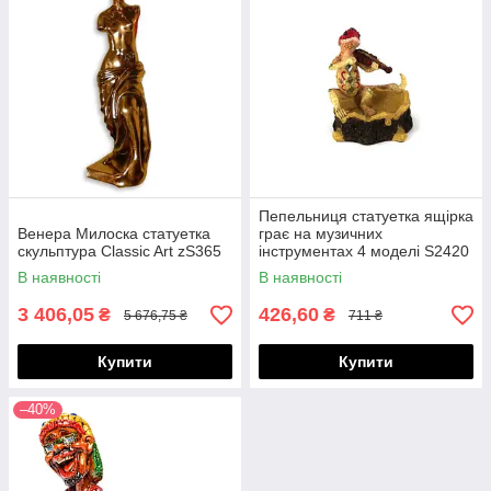
Пепельниця статуетка ящірка
Венера Милоска статуетка
грає на музичних
скульптура Classic Art zS365
інструментах 4 моделі S2420
В наявності
В наявності
3 406,05
426,60
₴
₴
5 676,75 ₴
711 ₴
Купити
Купити
–40%