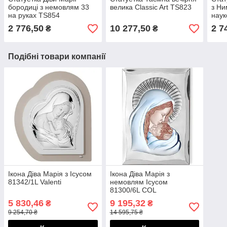
бородиці з немовлям 33
велика Classic Art TS823
з Ни
на руках TS854
нау
2 776,50
10 277,50
2 7
₴
₴
Подібні товари компанії
Ікона Діва Марія з Ісусом
Ікона Діва Марія з
81342/1L Valenti
немовлям Ісусом
81300/6L COL
5 830,46
9 195,32
₴
₴
9 254,70 ₴
14 595,75 ₴