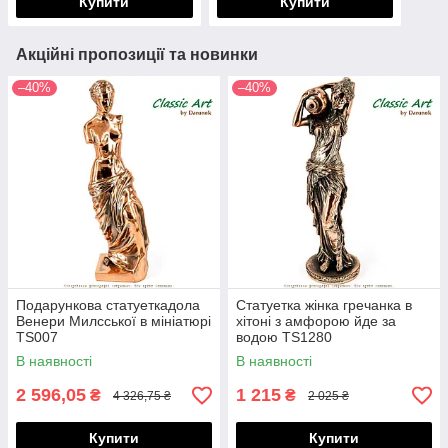
Купити
Купити
Акційні пропозиції та новинки
–40%
–40%
Подарункова статуеткадола
Статуетка жінка гречанка в
Венери Милсської в мініатюрі
хітоні з амфорою йде за
TS007
водою TS1280
В наявності
В наявності
2 596,05
1 215
₴
₴
4 326,75 ₴
2 025 ₴
Купити
Купити