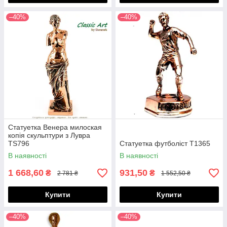
–40%
–40%
Статуетка Венера милоская
копія скульптури з Лувра
TS796
Статуетка футболіст T1365
В наявності
В наявності
1 668,60
931,50
₴
₴
2 781 ₴
1 552,50 ₴
Купити
Купити
–40%
–40%