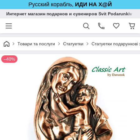
Русский корабль,
ИДИ НА Х@Й
Интернет магазин подарков и сувениров Svit Podarunkiv
Товари та послуги
Статуетки
Статуетки подарункові 
–40%