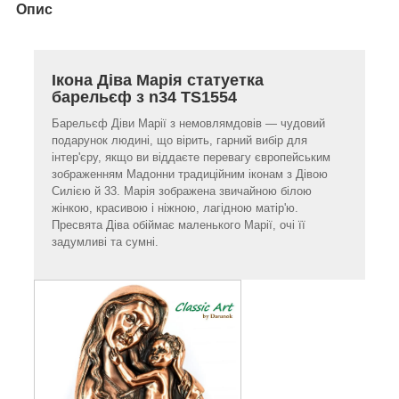
Опис
Ікона Діва Марія статуетка
барельєф з n34 TS1554
Барельєф Діви Марії з немовлямдовів — чудовий
подарунок людині, що вірить, гарний вибір для
інтер'єру, якщо ви віддаєте перевагу європейським
зображенням Мадонни традиційним іконам з Дівою
Силією й 33. Марія зображена звичайною білою
жінкою, красивою і ніжною, лагідною матір'ю.
Пресвята Діва обіймає маленького Марії, очі її
задумливі та сумні.