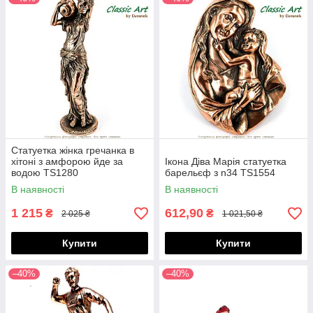
Статуетка жінка гречанка в
хітоні з амфорою йде за
Ікона Діва Марія статуетка
водою TS1280
барельєф з n34 TS1554
В наявності
В наявності
1 215
612,90
₴
₴
2 025 ₴
1 021,50 ₴
Купити
Купити
–40%
–40%