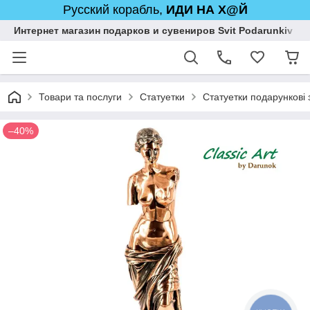
Русский корабль,
ИДИ НА Х@Й
Интернет магазин подарков и сувениров Svit Podarunkiv
Товари та послуги
Статуетки
Статуетки подарункові 
–40%