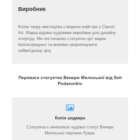
Виробник
Копію твору мистецтва створили майстри з Classic
Art. Марка відома чудовими виробами для дизайну
інтер'єру. Ми постачаємо статуетки цієї марки
безпосередньо та можемо запропонувати
найвигіднішу ціну.
Переваги статуетки Венери Милсської від Svit
Podarunkiv
Копія шедевра
Статуетка є мінікопією чудової статуї Венери
Милоської перлини Лувра.