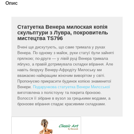
Опис
Статуетка Венера милоская копія
скульптури з Лувра, покровитель
мистецтва TS796
Вчені ще дискутують, що саме тримала у руках
Венера. По одному з майок, руки статуї були зайняті
прялкою; по-друге — у лівій руці Венера тримала
яблуко, а правій дотримувала складки вбрання. Але
навіть безруку Венеру-Афродіту Милоську ми
вважаємо найкращим жіночим виворітом у світі.
Пропонуємо прикрасити будинок копією знаменитої
Венери.
Подарункова статуетка Венери Милсської
виготовлена з полістоуну та покрита бронзою.
Волосся її зібране в вузол за грецькими модами, а
бронзове вбрання спадає красивими складками.