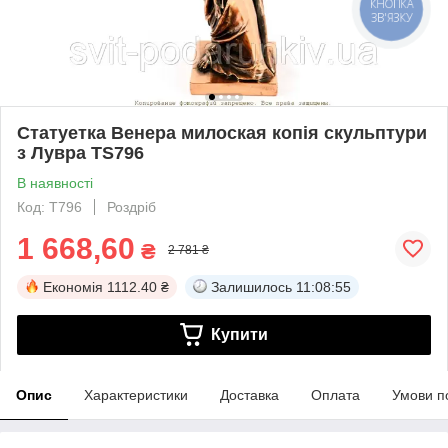
КНОПКА
ЗВ'ЯЗКУ
Статуетка Венера милоская копія скульптури
з Лувра TS796
В наявності
Код: T796
Роздріб
1 668,60
₴
2 781 ₴
Економія
1112.40 ₴
Залишилось
11:08:55
Купити
Опис
Характеристики
Доставка
Оплата
Умови п