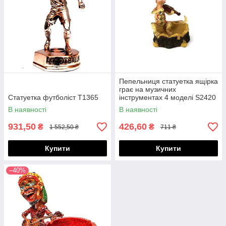
Пепельниця статуетка ящірка
грає на музичних
Статуетка футболіст T1365
інструментах 4 моделі S2420
В наявності
В наявності
931,50
426,60
₴
₴
1 552,50 ₴
711 ₴
Купити
Купити
–40%