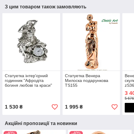
З цим товаром також замовляють
Статуетка інтер'єрний
Статуетка Венера
Вене
годинник "Афродіта
Милоска подарункова
скул
богиня любові та краси"
TS155
zS3
PLS0405M-6
3 4
5 676
1 530
1 995
₴
₴
Акційні пропозиції та новинки
–40%
–40%