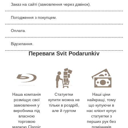
Заказ на сайті (замовлення через дзвінок).
Погодження з покупцем.
Оплата.
Відсилання.
Переваги Svit Podarunkiv
Наша компанія
Статуетки
Наші ціни
розміщує свої
купити можна не
найкращі, тому
замовлення у
тільки в роздріб,
що купуючи в
виробника під
але й гуртом
нас клієнт купує
власною
статуетки з
торговою
перших рук без
маркою Classic
помічників