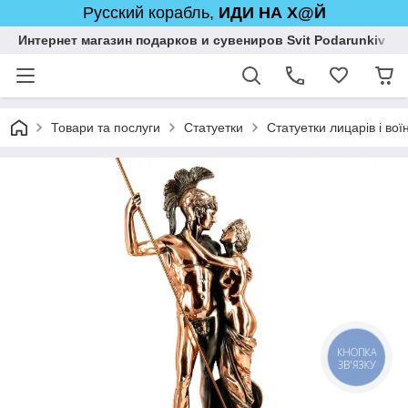
Русский корабль,
ИДИ НА Х@Й
Интернет магазин подарков и сувениров Svit Podarunkiv
Товари та послуги
Статуетки
Статуетки лицарів і воїн
КНОПКА
ЗВ'ЯЗКУ