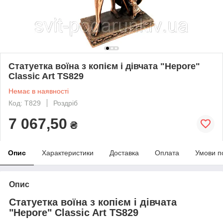
Статуетка воїна з копієм і дівчата "Неpore"
Classic Art TS829
Немає в наявності
Код: T829
Роздріб
7 067,50
₴
Опис
Характеристики
Доставка
Оплата
Умови п
Опис
Статуетка воїна з копієм і дівчата
"Неpore" Classic Art TS829