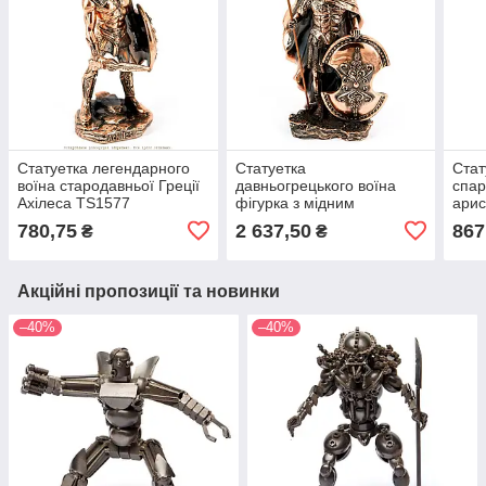
Статуетка легендарного
Статуетка
Стат
воїна стародавньої Греції
давньогрецького воїна
спар
Ахілеса TS1577
фігурка з мідним
арис
покриттям TS1005
780,75
2 637,50
867
₴
₴
Акційні пропозиції та новинки
–40%
–40%