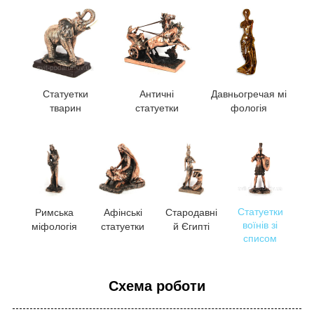
Статуетки
Античні
Давньогречая
мі
тварин
статуетки
фологія
Статуетки
Римська
Афінські
Стародавні
воїнів зі
міфологія
статуетки
й Єгипті
списом
Схема роботи