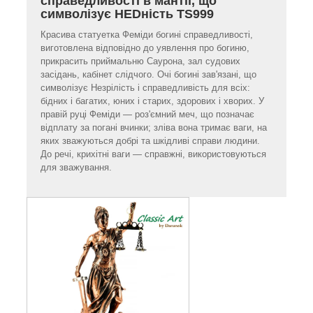
справедливості в мантії, що
символізує HEDність TS999
Красива статуетка Феміди богині справедливості,
виготовлена відповідно до уявлення про богиню,
прикрасить приймальню Саурона, зал судових
засідань, кабінет слідчого. Очі богині зав'язані, що
символізує Hезрілість і справедливість для всіх:
бідних і багатих, юних і старих, здорових і хворих. У
правій руці Феміди — роз'ємний меч, що позначає
відплату за погані вчинки; зліва вона тримає ваги, на
яких зважуються добрі та шкідливі справи людини.
До речі, крихітні ваги — справжні, використовуються
для зважування.