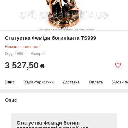
Статуетка Феміди богиніанта TS999
Немає в наявності
Код: T999
Роздріб
3 527,50
₴
Опис
Характеристики
Доставка
Оплата
Умови п
Опис
Статуетка Феміди богині