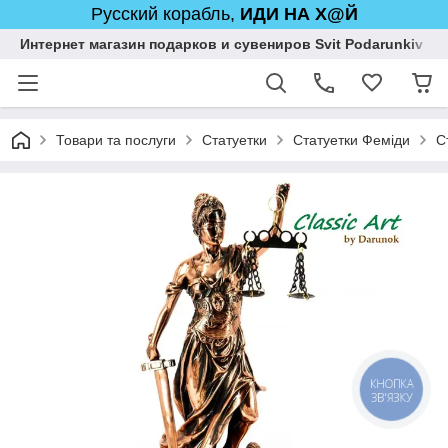
Русский корабль,
ИДИ НА Х@Й
Интернет магазин подарков и сувениров Svit Podarunkiv
Товари та послуги
Статуетки
Статуетки Феміди
С
КНОПКА
ЗВ'ЯЗКУ