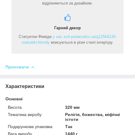
відрізняються за дизайном.
Гарний декор
Статуетки Феміди
у нас svit-podarunkiv.ua/g12564136-
statuetki-femidy
вписуються в різні стилі інтер'єру.
Приховати
Характеристики
Основні
Висота
320 мм
Тематика виробу
Релігія, божества, міфічні
істоти
Подарункова упаковка
Так
Вага виробу
1440 г