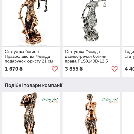
Статуетка богиня
Статуетка Феміда
Годи
Православства Феміда
давньогречая богиня
стат
подарунок юристу 21 см
права PLS0149D-12.5
TS1041
1 670
3 855
4 4
₴
₴
Подібні товари компанії