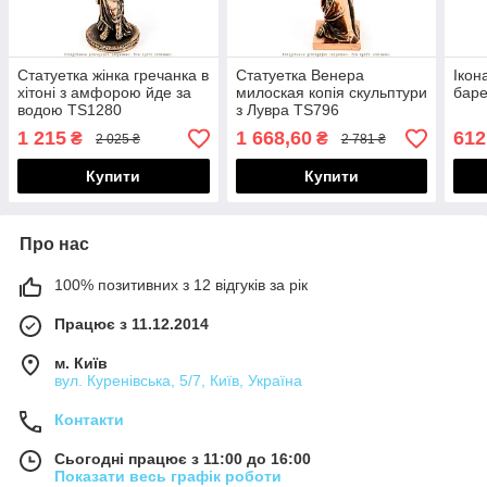
Статуетка жінка гречанка в
Статуетка Венера
Ікон
хітоні з амфорою йде за
милоская копія скульптури
баре
водою TS1280
з Лувра TS796
1 215
1 668,60
612
₴
₴
2 025 ₴
2 781 ₴
Купити
Купити
Про нас
100% позитивних з 12 відгуків за рік
Працює з 11.12.2014
м. Київ
вул. Куренівська, 5/7, Київ, Україна
Контакти
Сьогодні працює з 11:00 до 16:00
Показати весь графік роботи