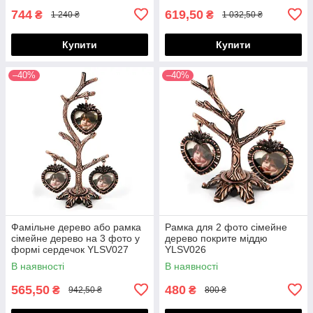
744
619,50
₴
₴
1 240 ₴
1 032,50 ₴
Купити
Купити
–40%
–40%
Фамільне дерево або рамка
Рамка для 2 фото сімейне
сімейне дерево на 3 фото у
дерево покрите міддю
формі сердечок YLSV027
YLSV026
В наявності
В наявності
565,50
480
₴
₴
942,50 ₴
800 ₴