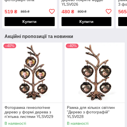
YLSV026
3 фо
YLS
519
480
565
₴
₴
865 ₴
800 ₴
Купити
Купити
Акційні пропозиції та новинки
–40%
–40%
Фоторамка генеологічне
Рамка для кількох світлин
дерево у формі дерева з
"Дерево з фотографій"
п'ятьма листями YLSV029
YLSV028
В наявності
В наявності