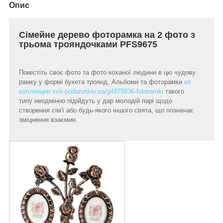
Опис
Сімейне дерево фоторамка на 2 фото з
трьома трояндочками PFS9675
Помістіть своє фото та фото коханої людини в цю чудову
рамку у формі букета троянд. Альбоми та фоторамки
из
коллекции svit-podarunkiv.ua/g4979836-fotoramki
такого
типу неодмінно підійдуть у дар молодій парі щодо
створення сім'ї або будь-якого іншого свята, що позначає
зміцнення взаємин.