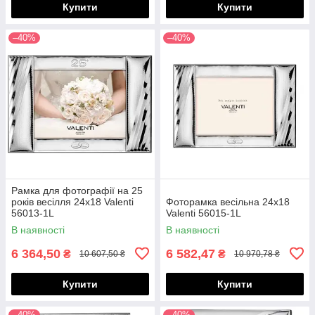
Купити
Купити
–40%
–40%
Рамка для фотографії на 25
років весілля 24х18 Valenti
Фоторамка весільна 24х18
56013-1L
Valenti 56015-1L
В наявності
В наявності
6 364,50
6 582,47
₴
₴
10 607,50 ₴
10 970,78 ₴
Купити
Купити
–40%
–40%