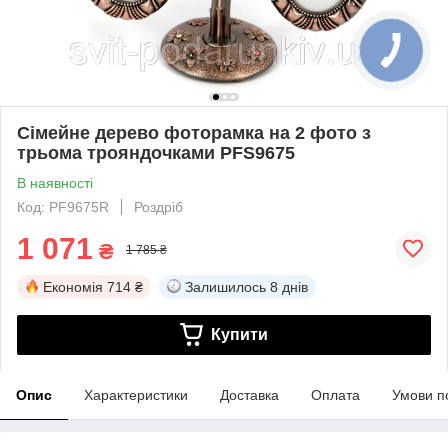
Сімейне дерево фоторамка на 2 фото з
трьома трояндочками PFS9675
В наявності
Код: PF9675R
Роздріб
1 071
₴
1 785 ₴
Економія
714 ₴
Залишилось
8 днів
Купити
Опис
Характеристики
Доставка
Оплата
Умови п