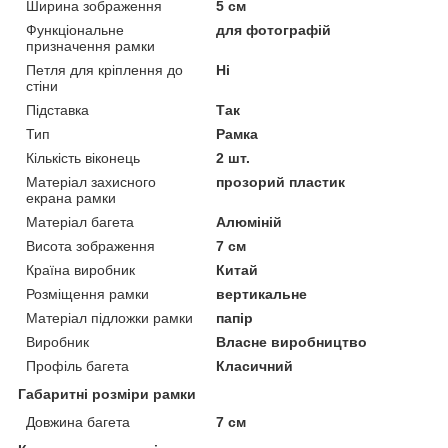
Ширина зображення
5 см
Функціональне
для фотографій
призначення рамки
Петля для кріплення до
Ні
стіни
Підставка
Так
Тип
Рамка
Кількість віконець
2 шт.
Матеріал захисного
прозорий пластик
екрана рамки
Матеріал багета
Алюміній
Висота зображення
7 см
Країна виробник
Китай
Розміщення рамки
вертикальне
Матеріал підложки рамки
папір
Виробник
Власне виробництво
Профіль багета
Класичний
Габаритні розміри рамки
Довжина багета
7 см