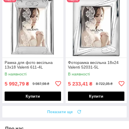
Рамка для фото весільна
Фоторамка весільна 18х24
13х18 Valenti 611-4L
Valenti 52031-5L
В наявності
В наявності
5 992,79
5 233,41
₴
₴
9 987,98 ₴
8 722,35 ₴
Купити
Купити
Показати ще
Про нас