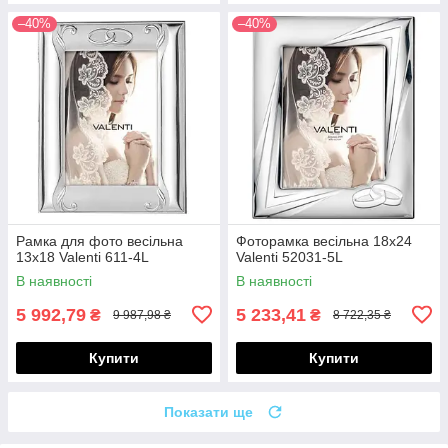
–40%
–40%
Рамка для фото весільна
Фоторамка весільна 18х24
13х18 Valenti 611-4L
Valenti 52031-5L
В наявності
В наявності
5 992,79
5 233,41
₴
₴
9 987,98 ₴
8 722,35 ₴
Купити
Купити
Показати ще