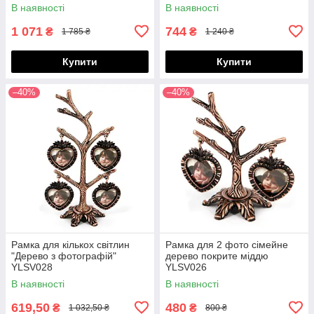
В наявності
В наявності
1 071
744
₴
₴
1 785 ₴
1 240 ₴
Купити
Купити
–40%
–40%
Рамка для кількох світлин
Рамка для 2 фото сімейне
"Дерево з фотографій"
дерево покрите міддю
YLSV028
YLSV026
В наявності
В наявності
619,50
480
₴
₴
1 032,50 ₴
800 ₴