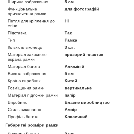
Ширина зображення
5 см
Функціональне
для фотографій
призначення рамки
Петля для кріплення до
Ні
стіни
Підставка
Так
Тип
Рамка
Кількість віконець
3 шт.
Матеріал захисного
прозорий пластик
екрана рамки
Матеріал багета
Алюміній
Висота зображення
5 см
Країна виробник
Китай
Розміщення рамки
вертикальне
Матеріал підложки рамки
папір
Виробник
Власне виробництво
Стиль виконання
Ампір
Профіль багета
Класичний
Габаритні розміри рамки
Довжина багета
5 см