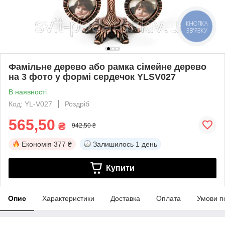
КНОПКА
ЗВ'ЯЗКУ
Фамільне дерево або рамка сімейне дерево
на 3 фото у формі сердечок YLSV027
В наявності
Код: YL-V027
Роздріб
565,50
₴
942,50 ₴
Економія
377 ₴
Залишилось
1 день
Купити
Опис
Характеристики
Доставка
Оплата
Умови п