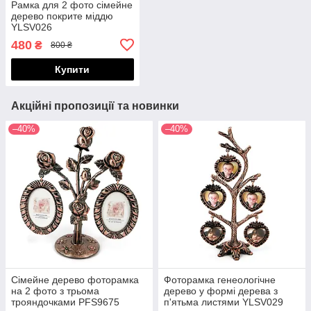
Рамка для 2 фото сімейне
дерево покрите міддю
YLSV026
480
₴
800 ₴
Купити
Акційні пропозиції та новинки
–40%
–40%
Сімейне дерево фоторамка
Фоторамка генеологічне
на 2 фото з трьома
дерево у формі дерева з
трояндочками PFS9675
п'ятьма листями YLSV029