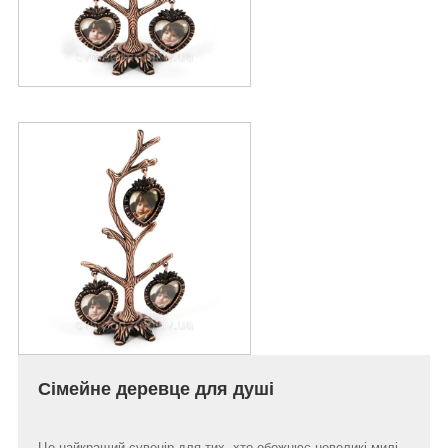
Сімейне деревце для душі
Це найкращий сувенір для тих, хто обожнює невеликі милі