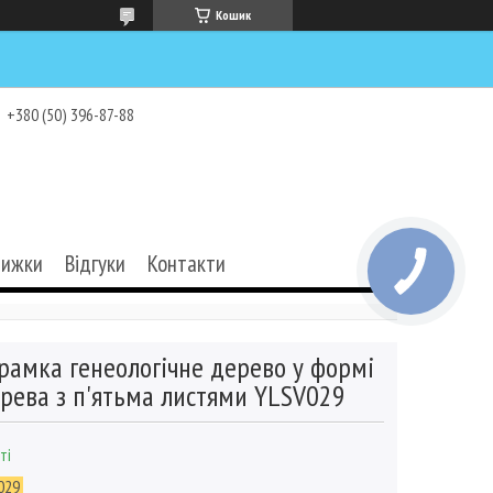
Кошик
+380 (50) 396-87-88
нижки
Відгуки
Контакти
рамка генеологічне дерево у формі
рева з п'ятьма листями YLSV029
ті
029