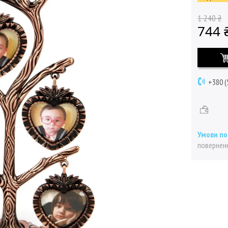
1 240 ₴
744 
+380 (
поверненн