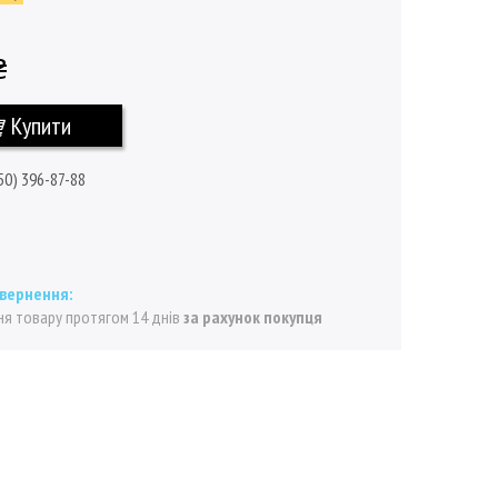
₴
Купити
50) 396-87-88
я товару протягом 14 днів
за рахунок покупця