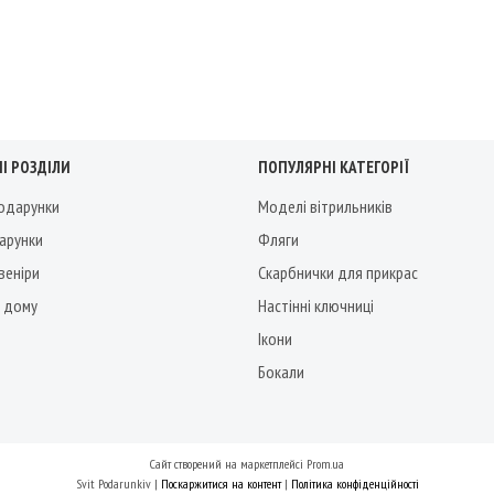
І РОЗДІЛИ
ПОПУЛЯРНІ КАТЕГОРІЇ
подарунки
Моделі вітрильників
дарунки
Фляги
веніри
Скарбнички для прикрас
 дому
Настінні ключниці
Ікони
Бокали
Сайт створений на маркетплейсі
Prom.ua
Svit Podarunkiv |
Поскаржитися на контент
|
Політика конфіденційності