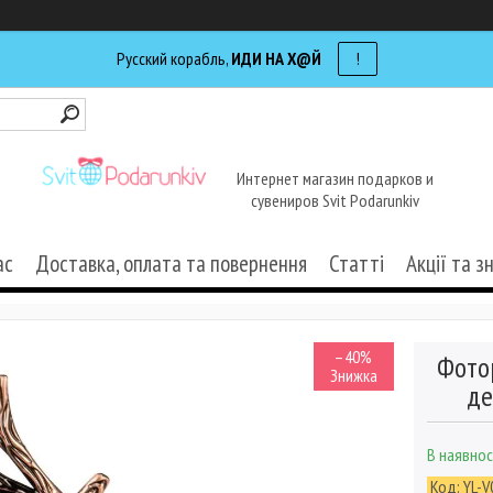
Русский корабль,
ИДИ НА Х@Й
!
Интернет магазин подарков и
сувениров Svit Podarunkiv
ас
Доставка, оплата та повернення
Статті
Акції та з
–40%
Фото
де
В наявнос
Код:
YL-V