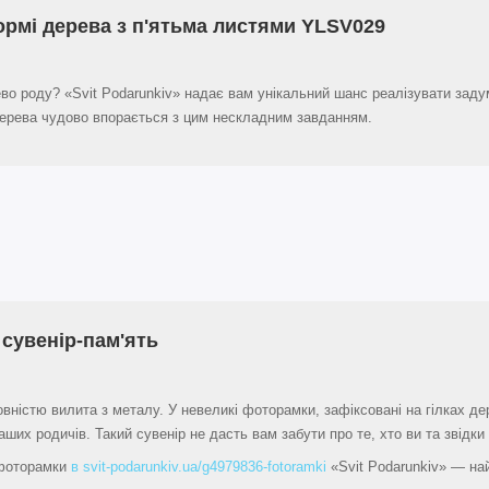
ормі дерева з п'ятьма листями YLSV029
ево роду? «Svit Podarunkiv» надає вам унікальний шанс реалізувати зад
дерева чудово впорається з цим нескладним завданням.
сувенір-пам'ять
вністю вилита з металу. У невеликі фоторамки, зафіксовані на гілках дер
ших родичів. Такий сувенір не дасть вам забути про те, хто ви та звідки 
фоторамки
в svit-podarunkiv.ua/g4979836-fotoramki
«Svit Podarunkiv» — на