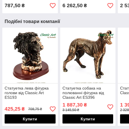
787,50
6 262,50
2 5
₴
₴
Подібні товари компанії
Статуетка лева фігурка
Статуетка собака на
Стат
голови від Classic Art
полюванні фігурка від
Clas
ES193
Classic Art ES396
1 887,30
1 3
₴
425,25
₴
708,75 ₴
3 145,50 ₴
2 328
Купити
Купити