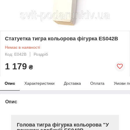
Статуетка тигра кольорова фігурка ES042B
Немає в наявності
Код: E042В
Роздріб
1 179
₴
Опис
Характеристики
Доставка
Оплата
Умови п
Опис
Голова тигра фігурка кольорова "У