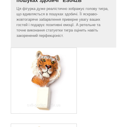
пошуках здобичі" ES042B
Ця фігурка дуже реалістично зображує голову тигра,
що вдивляється в пошуках здобичі. Її яскраво-
жовтогаряче забарвлення приверне увагу ваших
гостей і подарує позитивні емоції. А ретельне та
точне виконання статуетки тигра оцінить навіть
закоренений перфекціоніст.