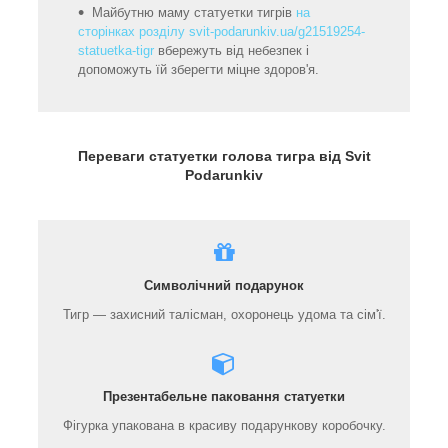
Майбутню маму статуетки тигрів
на
сторінках розділу svit-podarunkiv.ua/g21519254-
statuetka-tigr
вбережуть від небезпек і
допоможуть їй зберегти міцне здоров'я.
Переваги статуетки голова тигра від Svit
Podarunkiv
Символічний подарунок
Тигр — захисний талісман, охоронець удома та сім'ї.
Презентабельне паковання статуетки
Фігурка упакована в красиву подарункову коробочку.