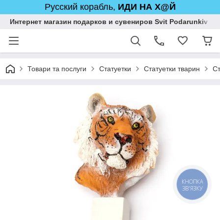
Русский корабль,
ИДИ НА Х@Й
Интернет магазин подарков и сувениров Svit Podarunkiv
Товари та послуги
Статуетки
Статуетки тварин
Ст
КНОПКА
ЗВ'ЯЗКУ