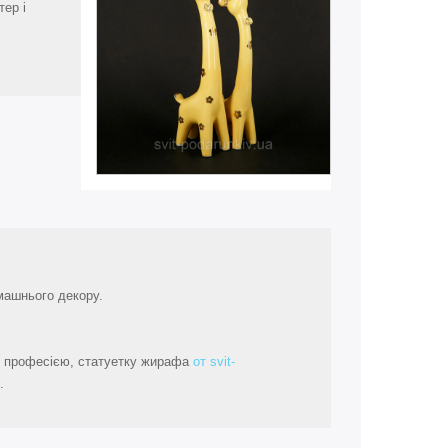
тер і
омашнього декору.
ю професією, статуетку жирафа
от svit-
.