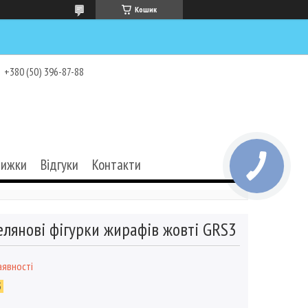
Кошик
+380 (50) 396-87-88
нижки
Відгуки
Контакти
лянові фігурки жирафів жовті GRS3
аявності
3