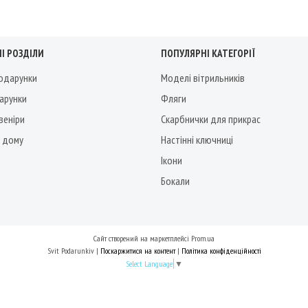
І РОЗДІЛИ
ПОПУЛЯРНІ КАТЕГОРІЇ
подарунки
Моделі вітрильників
дарунки
Фляги
веніри
Скарбнички для прикрас
 дому
Настінні ключниці
Ікони
Бокали
Сайт створений на маркетплейсі
Prom.ua
Svit Podarunkiv |
Поскаржитися на контент
|
Політика конфіденційності
Select Language
▼