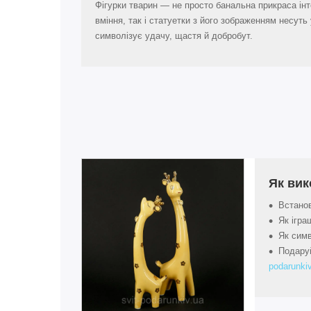
Фігурки тварин — не просто банальна прикраса інте
вміння, так і статуетки з його зображенням несуть 
символізує удачу, щастя й добробут.
Як вик
Встанов
Як ігра
Як симв
Подаруй
podarunkiv