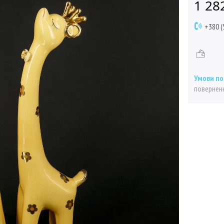
1 28
+380 (
поверненн