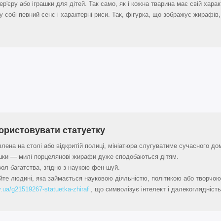
р'єру або іграшки для дітей. Так само, як і кожна тварина має свій харак
у собі певний сенс і характерні риси. Так, фігурка, що зображує жирафів,
ористовувати статуетку
лена на столі або відкритій полиці, мініатюра слугуватиме сучасного д
шки — милі порцелянові жирафи дуже сподобаються дітям.
ол багатства, згідно з наукою фен-шуй.
те людині, яка займається науковою діяльністю, політикою або творчо
.ua/g21519267-statuetka-zhiraf
, що символізує інтелект і далекоглядність