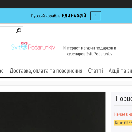
Русский корабль,
ИДИ НА Х@Й
!
Интернет магазин подарков и
сувениров Svit Podarunkiv
ас
Доставка, оплата та повернення
Статті
Акції та з
Порце
Немає в н
Код:
GRS