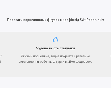
Переваги порцелянових фігурок жирафів від Svit Podarunkiv
Чудова якість статуетки
і"
Якісний порцеляна, міцне покриття і ретельне
й
виготовлення роблять фігурки майже шедевром.