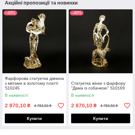
Акційні пропозиції та новинки
–40%
–40%
Фарфорова статуетка дівчина
з квітами в золотому платті
Статуетка жінки з фарфору
S10245
"Дама із собачкою" S10169
В наявності
В наявності
2 870,10
2 870,10
₴
₴
4 783,50 ₴
4 783,50 ₴
Купити
Купити