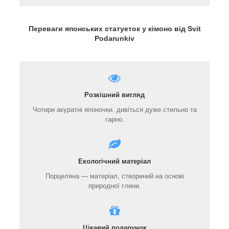
Переваги японських статуеток у кімоно від Svit
Podarunkiv
Розкішний вигляд
Чотири акуратні японочки. дивіться дуже стильно та
гарно.
Екологічний матеріал
Порцеляна — матеріал, створений на основі
природної глини.
Цікавий подарунок