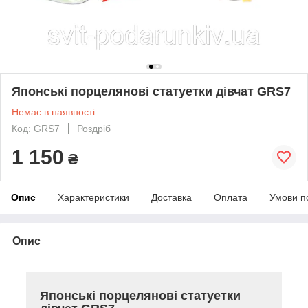
Японські порцелянові статуетки дівчат GRS7
Немає в наявності
Код: GRS7
Роздріб
1 150
₴
Опис
Характеристики
Доставка
Оплата
Умови п
Опис
Японські порцелянові статуетки