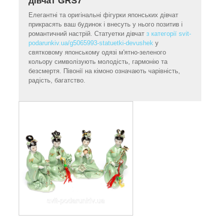
дівчат GRS7
Елегантні та оригінальні фігурки японських дівчат
прикрасять ваш будинок і внесуть у нього позитив і
романтичний настрій. Статуетки дівчат
з категорії svit-
podarunkiv.ua/g5065993-statuetki-devushek
у
святковому японському одязі м'ятно-зеленого
кольору символізують молодість, гармонію та
безсмертя. Півонії на кімоно означають чарівність,
радість, багатство.