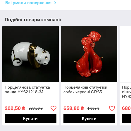
Всі умови повернення
Подібні товари компанії
Порцелянова статуетка
Порцелянові статуетки
Порц
панда HYS21218-3J
собак червоні GRS5
кішк
HYS
202,50
658,80
680
₴
₴
337,50 ₴
1 098 ₴
Купити
Купити