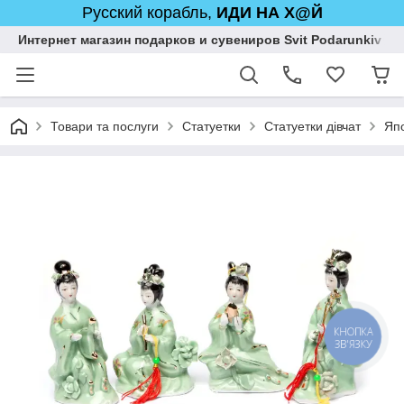
Русский корабль,
ИДИ НА Х@Й
Интернет магазин подарков и сувениров Svit Podarunkiv
Товари та послуги
Статуетки
Статуетки дівчат
Япо
КНОПКА
ЗВ'ЯЗКУ