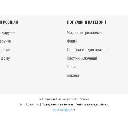
І РОЗДІЛИ
ПОПУЛЯРНІ КАТЕГОРІЇ
подарунки
Моделі вітрильників
дарунки
Фляги
веніри
Скарбнички для прикрас
 дому
Настінні ключниці
Ікони
Бокали
Сайт створений на маркетплейсі
Prom.ua
Svit Podarunkiv |
Поскаржитися на контент
|
Політика конфіденційності
Select Language
▼