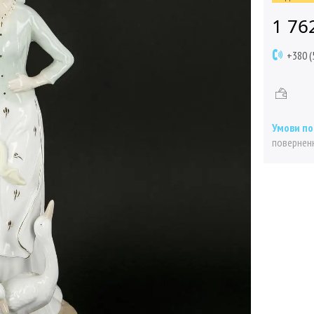
1 76
+380 (
поверненн