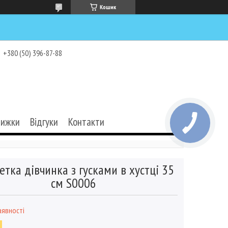
Кошик
+380 (50) 396-87-88
нижки
Відгуки
Контакти
етка дівчинка з гусками в хустці 35
см S0006
аявності
6