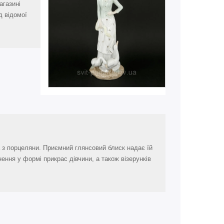
агазині
д відомої
а з порцеляни. Приємний глянсовий блиск надає їй
ення у формі прикрас дівчини, а також візерунків