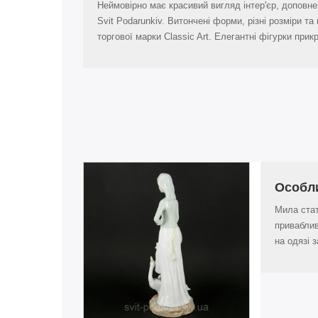
Неймовірно має красивий вигляд інтер'єр, доповне
Svit Podarunkiv. Витончені форми, різні розміри 
торгової марки Classic Art. Елегантні фігурки п
Особл
Мила стат
приваблив
на одязі 