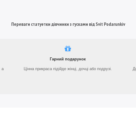
Переваги статуетки дівчинки з гусками від Svit Podarunkiv
Гарний подарунок
 а
Цінна прикраса підійде жінці, дочці або подрузі.
Д