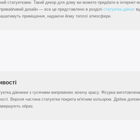
ний статуетками. Такий декор для дому ви можете придбати в інтернет-м
та привабливий дизайн — все це представлено в розділі
статуетки дівчат
ві
рикрашатимуть приміщення, надаючи йому теплої атмосфери.
ивості
уетка дівчинки з гусячими випромінює жіночу красу. Фігурка виготовлен
ості. Верхня частина статуетки покрита м'ятним кольором. Дрібне доповн
завершують образ.