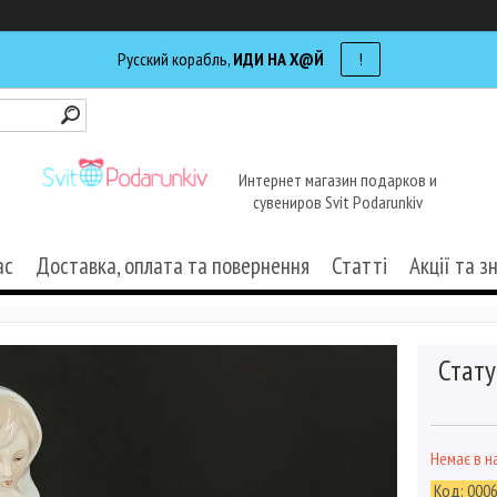
Русский корабль,
ИДИ НА Х@Й
!
Интернет магазин подарков и
сувениров Svit Podarunkiv
ас
Доставка, оплата та повернення
Статті
Акції та з
Стату
Немає в н
Код:
000