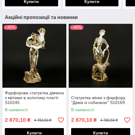
Купити
Купити
Акційні пропозиції та новинки
–40%
–40%
Фарфорова статуетка дівчина
з квітами в золотому платті
Статуетка жінки з фарфору
S10245
"Дама із собачкою" S10169
В наявності
В наявності
2 870,10
2 870,10
₴
₴
4 783,50 ₴
4 783,50 ₴
Купити
Купити