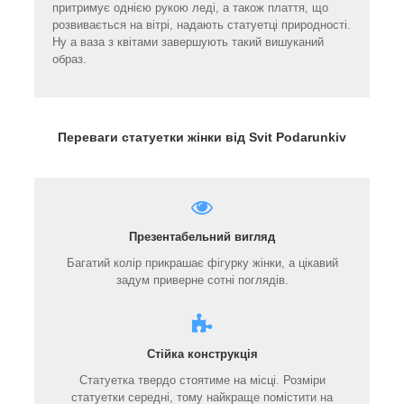
притримує однією рукою леді, а також плаття, що
розвивається на вітрі, надають статуетці природності.
Ну а ваза з квітами завершують такий вишуканий
образ.
Переваги статуетки жінки від Svit Podarunkiv
Презентабельний вигляд
Багатий колір прикрашає фігурку жінки, а цікавий
задум приверне сотні поглядів.
Стійка конструкція
Статуетка твердо стоятиме на місці. Розміри
статуетки середні, тому найкраще помістити на