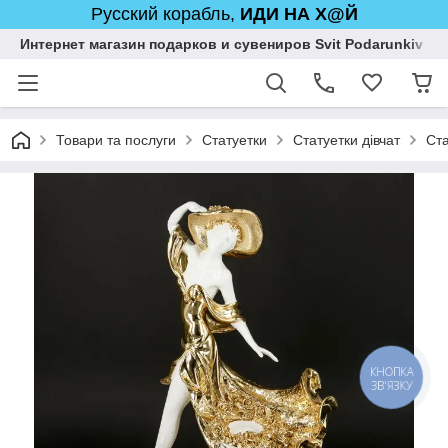
Русский корабль,
ИДИ НА Х@Й
Интернет магазин подарков и сувениров Svit Podarunkiv
Товари та послуги
Статуетки
Статуетки дівчат
Ста
КНОПКА
ЗВ'ЯЗКУ