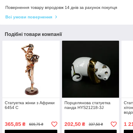
Повернення товару впродовж 14 днів за рахунок покупця
Всі умови повернення
Подібні товари компанії
Статуетка жінки з Африки
Порцелянова статуетка
Стат
6454 C
панда HYS21218-3J
хіто
вод
365,85
202,50
1 2
₴
₴
609,75 ₴
337,50 ₴