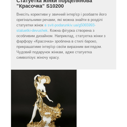
Статуетка жінки порцелянова
"Красочка" S10200
Внесіть корективи у звичний інтер'єр і розбавте його
оригінальними речами, які можна знайти в розділі
статуетки жінок
в svit-podarunkiv.ua/g5065993-
statuetki-devushek
. Кожна фігурка створена з
особливим дизайном. Наприклад, статуетка жінки з
фарфору «Красочка» зроблена в стилі бароко,
прикрашатиме інтер'єр своїм виразним виглядом.
Чудовий подарунок жінкам, адже статуетка
символізує жіночу красу.