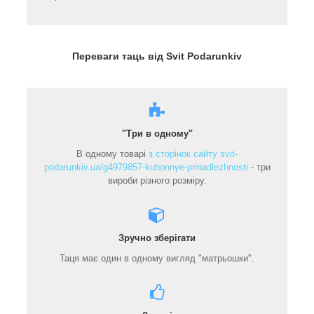
Переваги таць від Svit Podarunkiv
"Три в одному"
В одному товарі
з сторінок сайту svit-
podarunkiv.ua/g4979857-kuhonnye-prinadlezhnosti
- три
вироби різного розміру.
Зручно зберігати
Таця має один в одному вигляд "матрьошки".