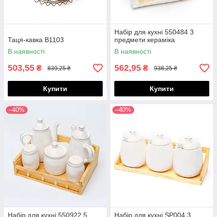
Набір для кухні 550484 3
Таця-кавка B1103
предмети кераміка
В наявності
В наявності
503,55
562,95
₴
₴
839,25 ₴
938,25 ₴
Купити
Купити
–40%
–40%
Набір для кухні 550922 5
Набір для кухні SP004 3