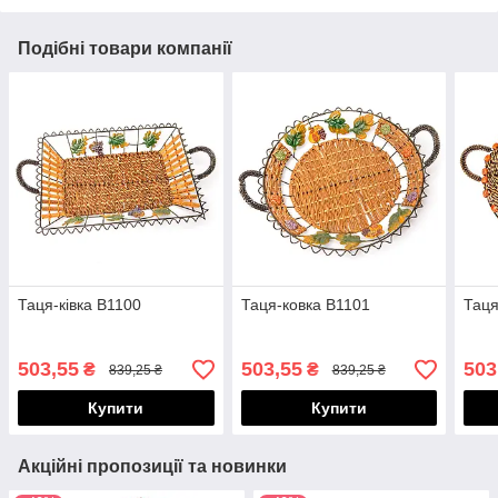
Подібні товари компанії
Таця-ківка B1100
Таця-ковка B1101
Таця
503,55
503,55
503
₴
₴
839,25 ₴
839,25 ₴
Купити
Купити
Акційні пропозиції та новинки