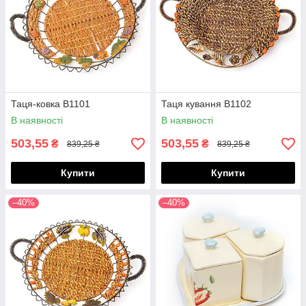
Таця-ковка B1101
Таця кування B1102
В наявності
В наявності
503,55
503,55
₴
₴
839,25 ₴
839,25 ₴
Купити
Купити
–40%
–40%