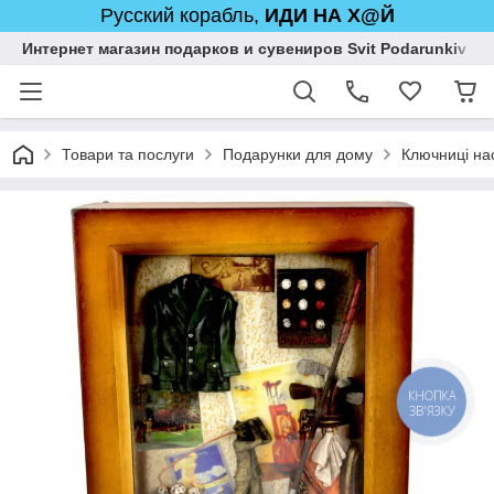
Русский корабль,
ИДИ НА Х@Й
Интернет магазин подарков и сувениров Svit Podarunkiv
Товари та послуги
Подарунки для дому
Ключниці нас
КНОПКА
ЗВ'ЯЗКУ