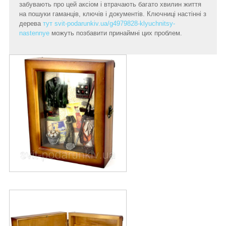
забувають про цей аксіом і втрачають багато хвилин життя
на пошуки гаманців, ключів і документів. Ключниці настінні з
дерева
тут svit-podarunkiv.ua/g4979828-klyuchnitsy-
nastennye
можуть позбавити принаймні цих проблем.