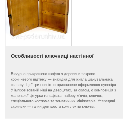
Особливості ключниці настінної
Вичурно прикрашена шафка з деревини яскраво-
коричневого відтінку — знахідка для житла шанувальника
гольфу. Цієї гри повністю присвячене оформлення сувеніра.
У імпровізованій ніші на дверцятах, за склом, є композиція з
маленької фігурки гольфіста, набору м'ячів, ключок,
спеціального костюма та тематичних мініпотерів. Усередині
скриньки — гачки для шести комплектів ключів.