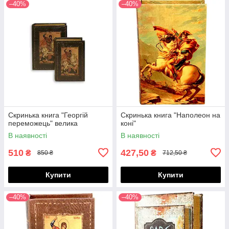
–40%
–40%
Скринька книга "Георгій
Скринька книга "Наполеон на
переможець" велика
коні"
В наявності
В наявності
510
427,50
₴
₴
850 ₴
712,50 ₴
Купити
Купити
–40%
–40%