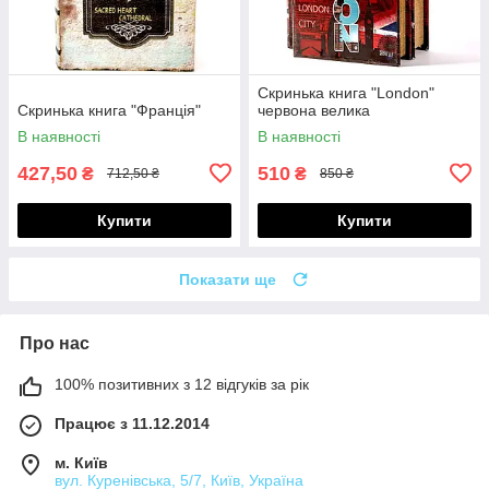
Скринька книга "London"
Скринька книга "Франція"
червона велика
В наявності
В наявності
427,50
510
₴
₴
712,50 ₴
850 ₴
Купити
Купити
Показати ще
Про нас
100% позитивних з 12 відгуків за рік
Працює з 11.12.2014
м. Київ
вул. Куренівська, 5/7, Київ, Україна