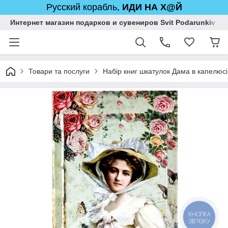
Русский корабль,
ИДИ НА Х@Й
Интернет магазин подарков и сувениров Svit Podarunkiv
Товари та послуги
Набір книг шкатулок Дама в капелюс
КНОПКА
ЗВ'ЯЗКУ