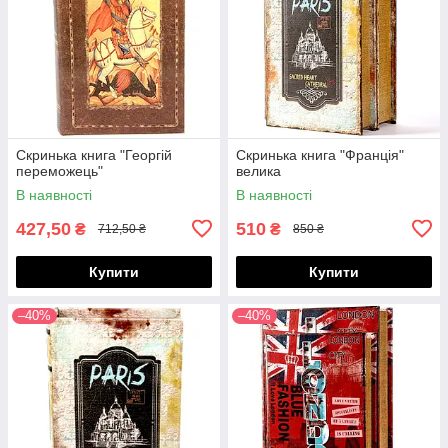
Скринька книга "Георгій
Скринька книга "Франція"
переможець"
велика
В наявності
В наявності
427,50
510
₴
₴
712,50 ₴
850 ₴
Купити
Купити
–40%
–40%