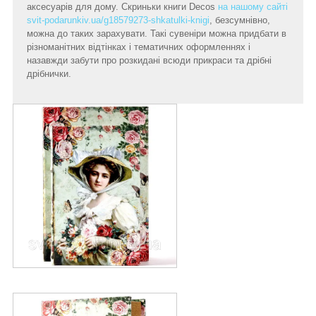
аксесуарів для дому. Скриньки книги Decos
на нашому сайті
svit-podarunkiv.ua/g18579273-shkatulki-knigi
, безсумнівно,
можна до таких зарахувати. Такі сувеніри можна придбати в
різноманітних відтінках і тематичних оформленнях і
назавжди забути про розкидані всюди прикраси та дрібні
дрібнички.