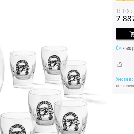
13 145 ₴
7 88
+380 (
поверненн