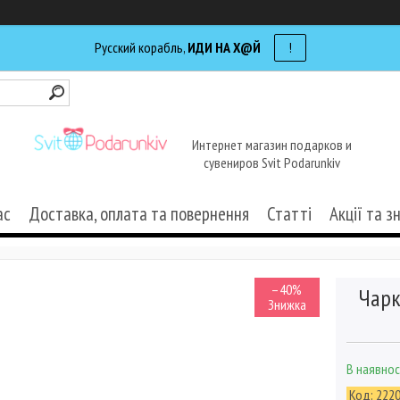
Русский корабль,
ИДИ НА Х@Й
!
Интернет магазин подарков и
сувениров Svit Podarunkiv
ас
Доставка, оплата та повернення
Статті
Акції та з
–40%
Чарк
В наявнос
Код:
222