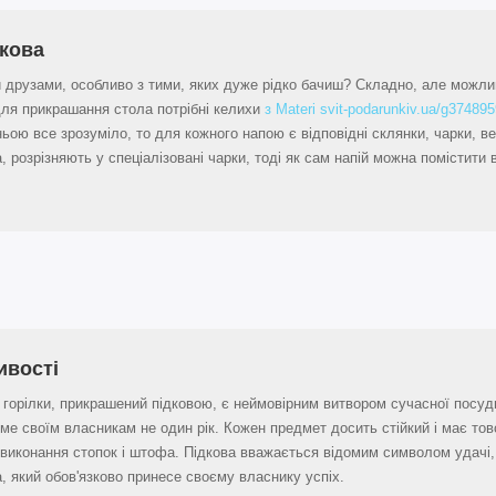
дкова
и друзами, особливо з тими, яких дуже рідко бачиш? Складно, але можл
для прикрашання стола потрібні келихи
з Materi svit-podarunkiv.ua/g37489
ьою все зрозуміло, то для кожного напою є відповідні склянки, чарки, ве
, розрізняють у спеціалізовані чарки, тоді як сам напій можна помістити 
ивості
 горілки, прикрашений підковою, є неймовірним витвором сучасної посудно
ме своїм власникам не один рік. Кожен предмет досить стійкий і має то
виконання стопок і штофа. Підкова вважається відомим символом удачі,
, який обов'язково принесе своєму власнику успіх.