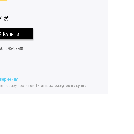
7 ₴
Купити
50) 396-87-88
я товару протягом 14 днів
за рахунок покупця