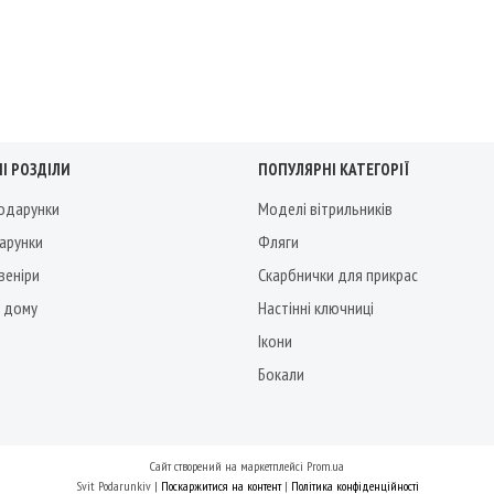
І РОЗДІЛИ
ПОПУЛЯРНІ КАТЕГОРІЇ
подарунки
Моделі вітрильників
дарунки
Фляги
веніри
Скарбнички для прикрас
 дому
Настінні ключниці
Ікони
Бокали
Сайт створений на маркетплейсі
Prom.ua
Svit Podarunkiv |
Поскаржитися на контент
|
Політика конфіденційності