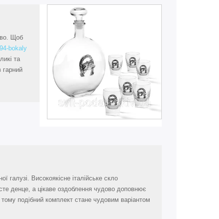
иво. Щоб
594-bokaly
ликі та
в гарний
ї галузі. Високоякісне італійське скло
всте денце, а цікаве оздоблення чудово доповнює
 тому подібний комплект стане чудовим варіантом